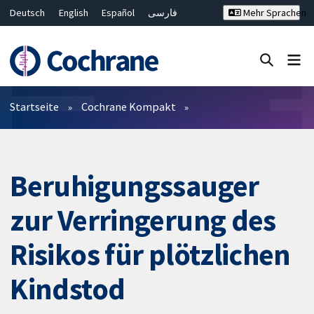
Deutsch
English
Español
فارسی
Mehr Sprachen
Français
Русский
Hrvatski
Bahasa Malaysia
ไทย
繁體中文
简体中文
Close search ✖
Filter
Startseite
Cochrane Kompakt
Beruhigungssauger
zur Verringerung des
Risikos für plötzlichen
Kindstod