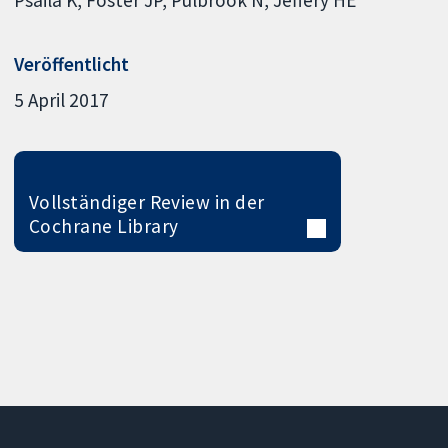
Psaila K
Foster JP
Pulbrook N
Jeffery HE
Veröffentlicht
5 April 2017
Vollständiger Review in der
Cochrane Library