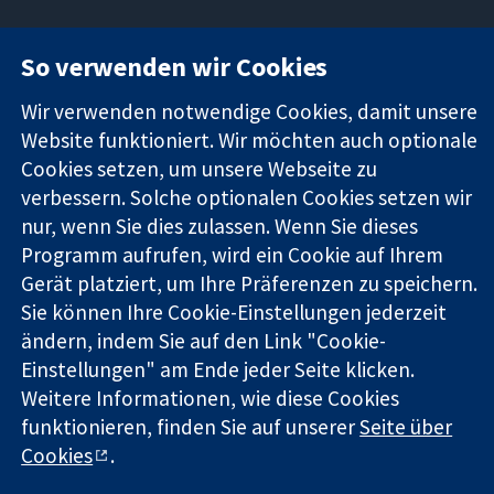
11-13 Cavendish
Kontaktieren
So verwenden wir Cookies
Square
Sie uns
Zuverlässige
London
Neuigkeiten
Wir verwenden notwendige Cookies, damit unsere
Evidenz
W1G0AN
Pressestelle
Website funktioniert. Wir möchten auch optionale
Informierte
Vereinigtes
Über uns
Cookies setzen, um unsere Webseite zu
Entscheidungen
Königreich
Stellenangebot
Bessere
verbessern. Solche optionalen Cookies setzen wir
Cochrane
Gesundheit
Library
nur, wenn Sie dies zulassen. Wenn Sie dieses
Programm aufrufen, wird ein Cookie auf Ihrem
Gerät platziert, um Ihre Präferenzen zu speichern.
Die Cochrane Collaboration ist eine gemeinützige Organisation
Sie können Ihre Cookie-Einstellungen jederzeit
(Nr. 1045921) und in England und in Wales als eine Gesellschaft
ändern, indem Sie auf den Link "Cookie-
mit beschränkter Haftung (Nr. 03044323) registriert.
Einstellungen" am Ende jeder Seite klicken.
Umsatzsteuer-Identifikationsnummer GB 718 2127 49.
Weitere Informationen, wie diese Cookies
Copyright © 2026 The Cochrane Collaboration
funktionieren, finden Sie auf unserer
Seite über
Bedingungen für die Webseite
|
Haftungsausschluss
|
Cookies
.
Datenschutz
|
Cookie-Richtlinien
|
Cookie-Einstellungen