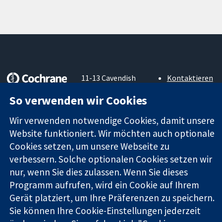
11-13 Cavendish
Kontaktieren
Square
Sie uns
So verwenden wir Cookies
Zuverlässige
London
Neuigkeiten
Evidenz
W1G0AN
Pressestelle
Wir verwenden notwendige Cookies, damit unsere
Informierte
Vereinigtes
Über uns
Entscheidungen
Website funktioniert. Wir möchten auch optionale
Königreich
Stellenangebot
Bessere
Cochrane
Cookies setzen, um unsere Webseite zu
Gesundheit
Library
verbessern. Solche optionalen Cookies setzen wir
nur, wenn Sie dies zulassen. Wenn Sie dieses
Programm aufrufen, wird ein Cookie auf Ihrem
Die Cochrane Collaboration ist eine gemeinützige Organisation
Gerät platziert, um Ihre Präferenzen zu speichern.
(Nr. 1045921) und in England und in Wales als eine Gesellschaft
Sie können Ihre Cookie-Einstellungen jederzeit
mit beschränkter Haftung (Nr. 03044323) registriert.