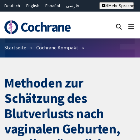
Deutsch
English
Español
فارسی
Mehr Sprachen
Français
Русский
Hrvatski
Bahasa Malaysia
ไทย
繁體中文
简体中文
Close search ✖
Filter
Startseite
Cochrane Kompakt
Methoden zur
Schätzung des
Blutverlusts nach
vaginalen Geburten,