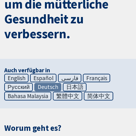
um die mütterliche
Gesundheit zu
verbessern.
Auch verfügbar in
English
Español
فارسی
Français
Русский
Deutsch
日本語
Bahasa Malaysia
繁體中文
简体中文
Worum geht es?