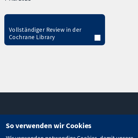
Vollständiger Review in der
Cochrane Library
11-13 Cavendish
Kontaktieren
So verwenden wir Cookies
Square
Sie uns
Zuverlässige
London
Neuigkeiten
Wir verwenden notwendige Cookies, damit unsere