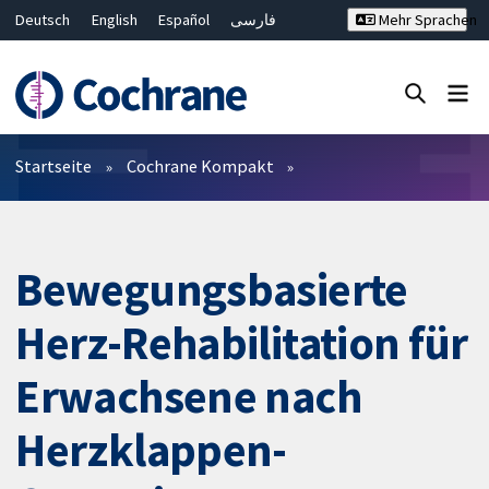
Deutsch
English
Español
فارسی
Mehr Sprachen
Français
Русский
Hrvatski
Bahasa Malaysia
ไทย
繁體中文
简体中文
Close search ✖
Filter
Startseite
Cochrane Kompakt
Bewegungsbasierte
Herz-Rehabilitation für
Erwachsene nach
Herzklappen-