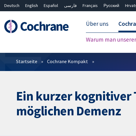
Deutsch
English
Español
فارسی
Français
Русский
Hrvat
Über uns
Cochr
Warum man unserer 
Filter
Startseite
Cochrane Kompakt
Ein kurzer kognitiver 
möglichen Demenz