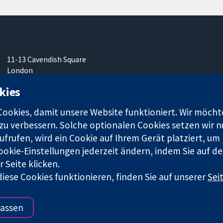
11-13 Cavendish Square
London
W1G0AN
kies
Vereinigtes Königreich
okies, damit unsere Website funktioniert. Wir möcht
u verbessern. Solche optionalen Cookies setzen wir nu
frufen, wird ein Cookie auf Ihrem Gerät platziert, um
ookie-Einstellungen jederzeit ändern, indem Sie auf de
r. 1045921) und in England und in Wales als eine Gesellschaft mit
 Seite klicken.
iese Cookies funktionieren, finden Sie auf unserer
Sei
Bedingungen für die Webseite
|
Haftungsauss
assen