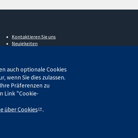
Kontaktieren Sie uns
Neuigkeiten
Pressestelle
Über uns
Stellenangebote
en auch optionale Cookies
Cochrane Library
r, wenn Sie dies zulassen.
 Ihre Präferenzen zu
n Link "Cookie-
 beschränkter Haftung (Nr. 03044323) registriert. Umsatzsteuer-
te über Cookies
.
chluss
|
Datenschutz
|
Cookie-Richtlinien
|
Cookie-Einstellungen