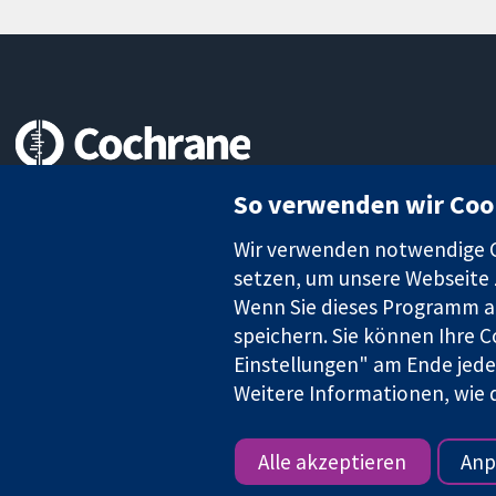
Zuverlässige Evidenz
So verwenden wir Coo
Informierte Entscheidungen
Bessere Gesundheit
Wir verwenden notwendige Co
setzen, um unsere Webseite z
Wenn Sie dieses Programm au
speichern. Sie können Ihre C
Die Cochrane Collaboration ist eine gemeinützige Organisation (N
Einstellungen" am Ende jeder
Identifikationsnummer GB 718 2127 49.
Weitere Informationen, wie d
Copyright © 2026 The Cochrane Collaboration
Alle akzeptieren
Anp