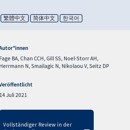
繁體中文
简体中文
한국어
Autor*innen
Fage BA
Chan CCH
Gill SS
Noel-Storr AH
Herrmann N
Smailagic N
Nikolaou V
Seitz DP
Veröffentlicht
14 Juli 2021
Vollständiger Review in der