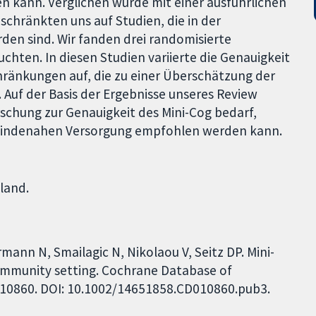
kann. Verglichen wurde mit einer ausführlichen
chränkten uns auf Studien, die in der
en sind. Wir fanden drei randomisierte
uchten. In diesen Studien variierte die Genauigkeit
hränkungen auf, die zu einer Überschätzung der
 Auf der Basis der Ergebnisse unseres Review
schung zur Genauigkeit des Mini-Cog bedarf,
meindenahen Versorgung empfohlen werden kann.
land.
rmann N, Smailagic N, Nikolaou V, Seitz DP. Mini-
community setting. Cochrane Database of
CD010860. DOI: 10.1002/14651858.CD010860.pub3.