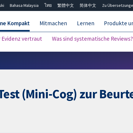
ski
Bahasa Malaysia
ไทย
繁體中文
简体中文
Zu Übersetzunge
ane Kompakt
Mitmachen
Lernen
Produkte u
Evidenz vertraut
Was sind systematische Reviews?
Close search ✖
Test (Mini-Cog) zur Beurt