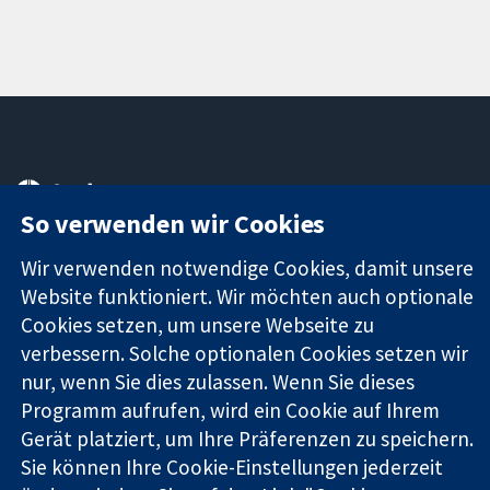
11-13 Cavendish
Kontaktieren
Square
Sie uns
So verwenden wir Cookies
Zuverlässige
London
Neuigkeiten
Evidenz
W1G0AN
Pressestelle
Wir verwenden notwendige Cookies, damit unsere
Informierte
Vereinigtes
Über uns
Website funktioniert. Wir möchten auch optionale
Entscheidungen
Königreich
Stellenangebot
Cookies setzen, um unsere Webseite zu
Bessere
Cochrane
verbessern. Solche optionalen Cookies setzen wir
Gesundheit
Library
nur, wenn Sie dies zulassen. Wenn Sie dieses
Programm aufrufen, wird ein Cookie auf Ihrem
Gerät platziert, um Ihre Präferenzen zu speichern.
Die Cochrane Collaboration ist eine gemeinützige Organisation
Sie können Ihre Cookie-Einstellungen jederzeit
(Nr. 1045921) und in England und in Wales als eine Gesellschaft