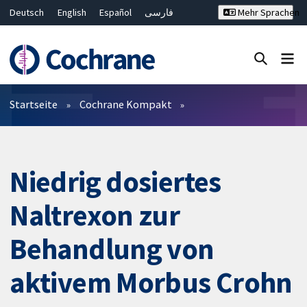
Deutsch
English
Español
فارسی
Mehr Sprachen
Français
Русский
Hrvatski
Bahasa Malaysia
ไทย
繁體中文
简体中文
Close search ✖
Filter
Startseite
Cochrane Kompakt
Niedrig dosiertes
Naltrexon zur
Behandlung von
aktivem Morbus Crohn