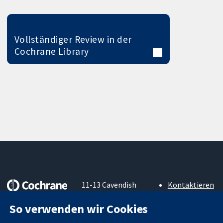
Vollständiger Review in der
Cochrane Library
11-13 Cavendish
Kontaktieren
Square
Sie uns
Zuverlässige
So verwenden wir Cookies
London
Neuigkeiten
Evidenz
W1G0AN
Pressestelle