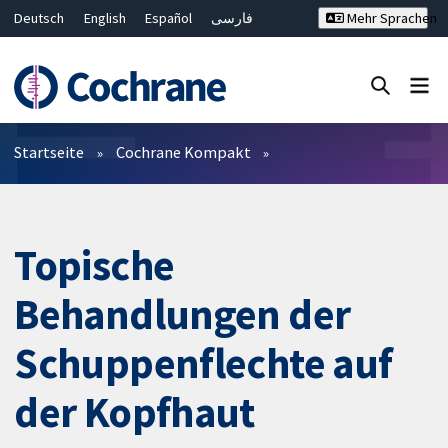
Deutsch
English
Español
فارسی
Mehr Sprachen
Français
Русский
Hrvatski
Bahasa Malaysia
ไทย
繁體中文
简体中文
Close search ✖
Filter
Startseite
Cochrane Kompakt
Topische
Behandlungen der
Schuppenflechte auf
der Kopfhaut