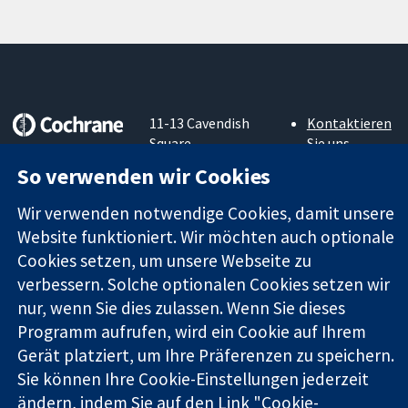
11-13 Cavendish
Kontaktieren
Square
Sie uns
Zuverlässige
London
Neuigkeiten
So verwenden wir Cookies
Evidenz
W1G0AN
Pressestelle
Informierte
Vereinigtes
Über uns
Wir verwenden notwendige Cookies, damit unsere
Entscheidungen
Königreich
Stellenangebot
Website funktioniert. Wir möchten auch optionale
Bessere
Cochrane
Cookies setzen, um unsere Webseite zu
Gesundheit
Library
verbessern. Solche optionalen Cookies setzen wir
nur, wenn Sie dies zulassen. Wenn Sie dieses
Programm aufrufen, wird ein Cookie auf Ihrem
Die Cochrane Collaboration ist eine gemeinützige Organisation
(Nr. 1045921) und in England und in Wales als eine Gesellschaft
Gerät platziert, um Ihre Präferenzen zu speichern.
mit beschränkter Haftung (Nr. 03044323) registriert.
Sie können Ihre Cookie-Einstellungen jederzeit
Umsatzsteuer-Identifikationsnummer GB 718 2127 49.
ändern, indem Sie auf den Link "Cookie-