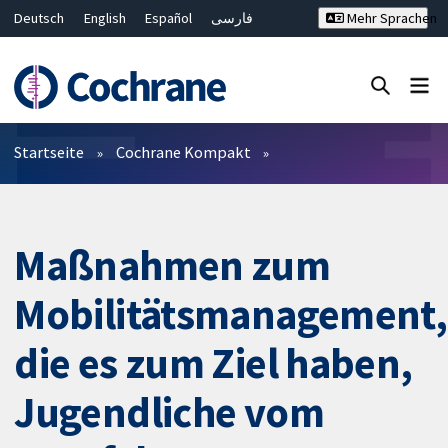
Deutsch
English
Español
فارسی
Mehr Sprachen
Français
Русский
Hrvatski
Bahasa Malaysia
ไทย
繁體中文
简体中文
Close search ✖
Filter
Startseite
Cochrane Kompakt
Maßnahmen zum
Mobilitätsmanagement,
die es zum Ziel haben,
Jugendliche vom