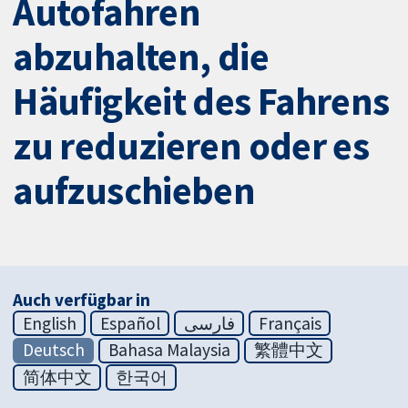
Autofahren
abzuhalten, die
Häufigkeit des Fahrens
zu reduzieren oder es
aufzuschieben
Auch verfügbar in
English
Español
فارسی
Français
Deutsch
Bahasa Malaysia
繁體中文
简体中文
한국어