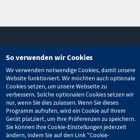
11-13 Cavendish
Kontaktieren
So verwenden wir Cookies
Square
Sie uns
Zuverlässige
London
Neuigkeiten
Wir verwenden notwendige Cookies, damit unsere
Evidenz
W1G0AN
Pressestelle
Website funktioniert. Wir möchten auch optionale
Informierte
Vereinigtes
Über uns
Cookies setzen, um unsere Webseite zu
Entscheidungen
Königreich
Stellenangebot
verbessern. Solche optionalen Cookies setzen wir
Bessere
Cochrane
Gesundheit
nur, wenn Sie dies zulassen. Wenn Sie dieses
Library
Programm aufrufen, wird ein Cookie auf Ihrem
Gerät platziert, um Ihre Präferenzen zu speichern.
Die Cochrane Collaboration ist eine gemeinützige Organisation
Sie können Ihre Cookie-Einstellungen jederzeit
(Nr. 1045921) und in England und in Wales als eine Gesellschaft
ändern, indem Sie auf den Link "Cookie-
mit beschränkter Haftung (Nr. 03044323) registriert.