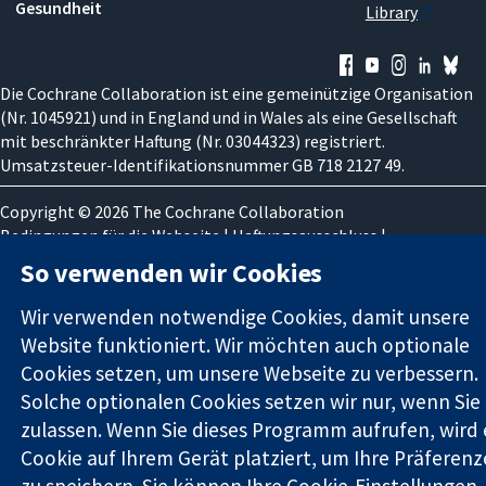
Gesundheit
Library
Die Cochrane Collaboration ist eine gemeinützige Organisation
(Nr. 1045921) und in England und in Wales als eine Gesellschaft
mit beschränkter Haftung (Nr. 03044323) registriert.
Umsatzsteuer-Identifikationsnummer GB 718 2127 49.
Copyright © 2026 The Cochrane Collaboration
Bedingungen für die Webseite
|
Haftungsausschluss
|
Datenschutz
|
Cookie-Richtlinien
|
Cookie-Einstellungen
So verwenden wir Cookies
Wir verwenden notwendige Cookies, damit unsere
Website funktioniert. Wir möchten auch optionale
Cookies setzen, um unsere Webseite zu verbessern.
Solche optionalen Cookies setzen wir nur, wenn Sie 
zulassen. Wenn Sie dieses Programm aufrufen, wird 
Cookie auf Ihrem Gerät platziert, um Ihre Präferen
zu speichern. Sie können Ihre Cookie-Einstellungen