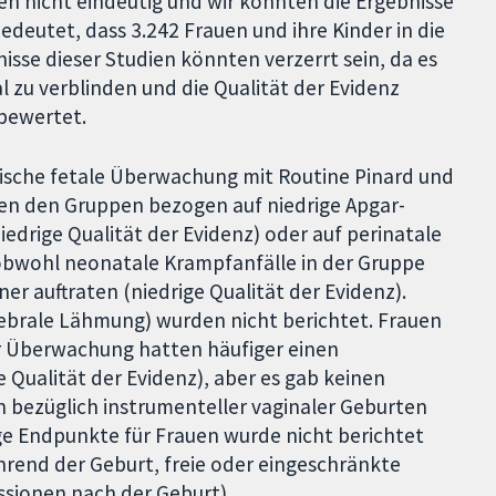
en nicht eindeutig und wir konnten die Ergebnisse
edeutet, dass 3.242 Frauen und ihre Kinder in die
se dieser Studien könnten verzerrt sein, da es
l zu verblinden und die Qualität der Evidenz
 bewertet.
onische fetale Überwachung mit Routine Pinard und
hen den Gruppen bezogen auf niedrige Apgar-
edrige Qualität der Evidenz) oder auf perinatale
, obwohl neonatale Krampfanfälle in der Gruppe
er auftraten (niedrige Qualität der Evidenz).
rebrale Lähmung) wurden nicht berichtet. Frauen
er Überwachung hatten häufiger einen
 Qualität der Evidenz), aber es gab keinen
 bezüglich instrumenteller vaginaler Geburten
ige Endpunkte für Frauen wurde nicht berichtet
hrend der Geburt, freie oder eingeschränkte
sionen nach der Geburt).