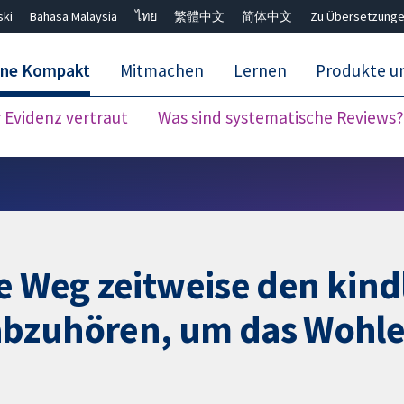
ski
Bahasa Malaysia
ไทย
繁體中文
简体中文
Zu Übersetzunge
ane Kompakt
Mitmachen
Lernen
Produkte u
Evidenz vertraut
Was sind systematische Reviews?
Close search ✖
e Weg zeitweise den kind
abzuhören, um das Wohle