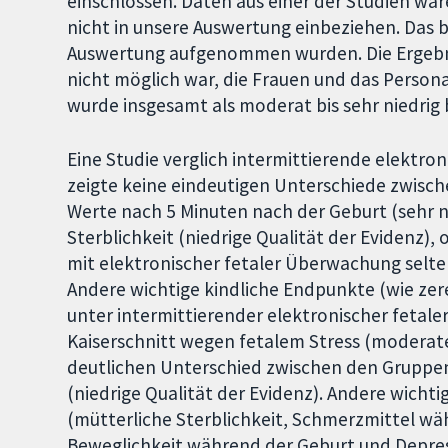
einschlossen. Daten aus einer der Studien war
nicht in unsere Auswertung einbeziehen. Das b
Auswertung aufgenommen wurden. Die Ergebnis
nicht möglich war, die Frauen und das Persona
wurde insgesamt als moderat bis sehr niedrig
Eine Studie verglich intermittierende elektr
zeigte keine eindeutigen Unterschiede zwisc
Werte nach 5 Minuten nach der Geburt (sehr ni
Sterblichkeit (niedrige Qualität der Evidenz)
mit elektronischer fetaler Überwachung selten
Andere wichtige kindliche Endpunkte (wie ze
unter intermittierender elektronischer fetal
Kaiserschnitt wegen fetalem Stress (moderate
deutlichen Unterschied zwischen den Gruppen
(niedrige Qualität der Evidenz). Andere wicht
(mütterliche Sterblichkeit, Schmerzmittel wä
Beweglichkeit während der Geburt und Depres