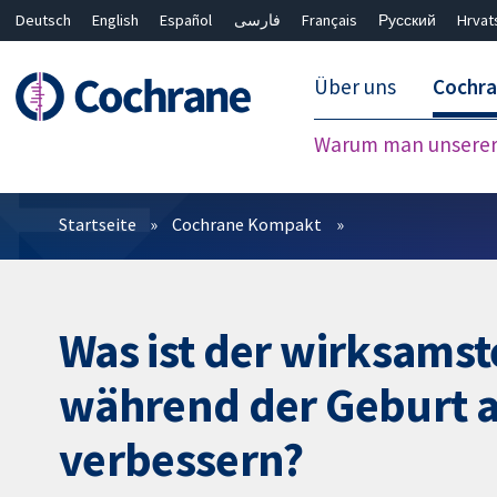
Deutsch
English
Español
فارسی
Français
Русский
Hrvat
Über uns
Cochr
Warum man unserer 
Filter
Startseite
Cochrane Kompakt
Was ist der wirksamst
während der Geburt 
verbessern?