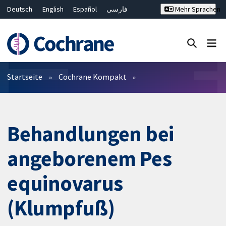
Deutsch
English
Español
فارسی
Mehr Sprachen
Français
Русский
Hrvatski
Bahasa Malaysia
ไทย
繁體中文
简体中文
Close search ✖
Filter
Startseite
Cochrane Kompakt
Behandlungen bei
angeborenem Pes
equinovarus
(Klumpfuß)