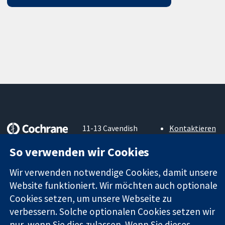
11-13 Cavendish
Kontaktieren
Square
Sie uns
Zuverlässige
So verwenden wir Cookies
London
Neuigkeiten
Evidenz
W1G0AN
Pressestelle
Informierte
Wir verwenden notwendige Cookies, damit unsere
Vereinigtes
Über uns
Entscheidungen
Königreich
Stellenangebot
Website funktioniert. Wir möchten auch optionale
Bessere
Cochrane
Cookies setzen, um unsere Webseite zu
Gesundheit
Library
verbessern. Solche optionalen Cookies setzen wir
nur, wenn Sie dies zulassen. Wenn Sie dieses