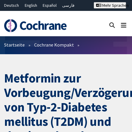
Deutsch
English
Español
فارسی
Mehr Sprachen
Français
Русский
Hrvatski
Bahasa Malaysia
ไทย
繁體中文
简体中文
Close search ✖
Filter
Startseite
Cochrane Kompakt
Metformin zur
Vorbeugung/Verzögeru
von Typ-2-Diabetes
mellitus (T2DM) und