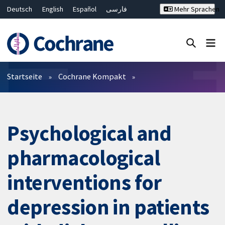
Deutsch
English
Español
فارسی
Mehr Sprachen
Français
Русский
Hrvatski
Bahasa Malaysia
ไทย
繁體中文
简体中文
Close search ✖
Filter
Startseite
Cochrane Kompakt
Psychological and
pharmacological
interventions for
depression in patients