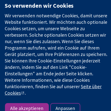
11-13 Cavendish
Kontaktieren
So verwenden wir Cookies
Square
Sie uns
Zuverlässige
London
Neuigkeiten
Wir verwenden notwendige Cookies, damit unsere
Evidenz
W1G0AN
Pressestelle
Website funktioniert. Wir möchten auch optionale
Informierte
Vereinigtes
Über uns
Cookies setzen, um unsere Webseite zu
Entscheidungen
Königreich
Stellenangebot
Bessere
verbessern. Solche optionalen Cookies setzen wir
Cochrane
Gesundheit
Library
nur, wenn Sie dies zulassen. Wenn Sie dieses
Programm aufrufen, wird ein Cookie auf Ihrem
Gerät platziert, um Ihre Präferenzen zu speichern.
Die Cochrane Collaboration ist eine gemeinützige Organisation
Sie können Ihre Cookie-Einstellungen jederzeit
(Nr. 1045921) und in England und in Wales als eine Gesellschaft
ändern, indem Sie auf den Link "Cookie-
mit beschränkter Haftung (Nr. 03044323) registriert.
Einstellungen" am Ende jeder Seite klicken.
Umsatzsteuer-Identifikationsnummer GB 718 2127 49.
Weitere Informationen, wie diese Cookies
funktionieren, finden Sie auf unserer
Seite über
Copyright © 2026 The Cochrane Collaboration
Bedingungen für die Webseite
|
Haftungsausschluss
|
Cookies
.
Datenschutz
|
Cookie-Richtlinien
|
Cookie-Einstellungen
Alle akzeptieren
Anpassen