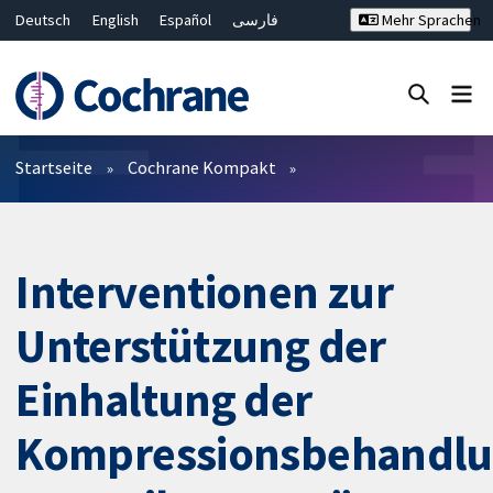
Deutsch
English
Español
فارسی
Mehr Sprachen
Français
Русский
Hrvatski
Bahasa Malaysia
ไทย
繁體中文
简体中文
Close search ✖
Filter
Startseite
Cochrane Kompakt
Interventionen zur
Unterstützung der
Einhaltung der
Kompressionsbehandl