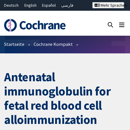
Deutsch
English
Español
فارسی
Mehr Sprachen
Français
Русский
Hrvatski
Bahasa Malaysia
ไทย
繁體中文
简体中文
Close search ✖
Filter
Startseite
Cochrane Kompakt
Antenatal
immunoglobulin for
fetal red blood cell
alloimmunization