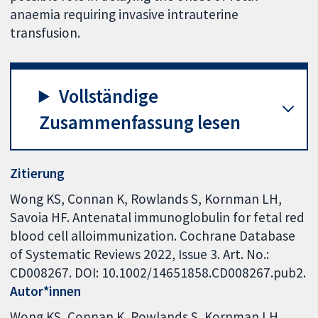
anaemia requiring invasive intrauterine
transfusion.
Vollständige
Zusammenfassung lesen
Zitierung
Wong KS, Connan K, Rowlands S, Kornman LH,
Savoia HF. Antenatal immunoglobulin for fetal red
blood cell alloimmunization. Cochrane Database
of Systematic Reviews 2022, Issue 3. Art. No.:
CD008267. DOI: 10.1002/14651858.CD008267.pub2.
Autor*innen
Wong KS
Connan K
Rowlands S
Kornman LH