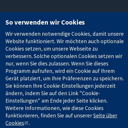
11-13 Cavendish
Kontaktieren
So verwenden wir Cookies
Square
Sie uns
Zuverlässige
London
Neuigkeiten
Wir verwenden notwendige Cookies, damit unsere
Evidenz
W1G0AN
Pressestelle
Website funktioniert. Wir möchten auch optionale
Informierte
Vereinigtes
Über uns
Cookies setzen, um unsere Webseite zu
Entscheidungen
Königreich
Stellenangebot
verbessern. Solche optionalen Cookies setzen wir
Bessere
Cochrane
Gesundheit
nur, wenn Sie dies zulassen. Wenn Sie dieses
Library
Programm aufrufen, wird ein Cookie auf Ihrem
Gerät platziert, um Ihre Präferenzen zu speichern.
Sie können Ihre Cookie-Einstellungen jederzeit
Die Cochrane Collaboration ist eine gemeinützige Organisation
(Nr. 1045921) und in England und in Wales als eine Gesellschaft
ändern, indem Sie auf den Link "Cookie-
mit beschränkter Haftung (Nr. 03044323) registriert.
Einstellungen" am Ende jeder Seite klicken.
Umsatzsteuer-Identifikationsnummer GB 718 2127 49.
Weitere Informationen, wie diese Cookies
funktionieren, finden Sie auf unserer
Seite über
Copyright © 2026 The Cochrane Collaboration
Cookies
.
Bedingungen für die Webseite
|
Haftungsausschluss
|