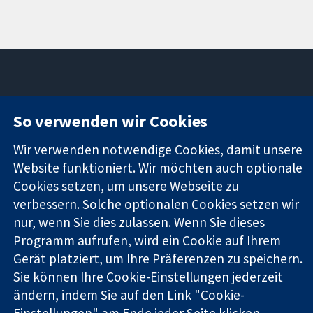
11-13 Cavendish
Kontaktieren
So verwenden wir Cookies
Square
Sie uns
Zuverlässige
London
Neuigkeiten
Wir verwenden notwendige Cookies, damit unsere
Evidenz
W1G0AN
Pressestelle
Website funktioniert. Wir möchten auch optionale
Informierte
Vereinigtes
Über uns
Cookies setzen, um unsere Webseite zu
Entscheidungen
Königreich
Stellenangebot
Bessere
Cochrane
verbessern. Solche optionalen Cookies setzen wir
Gesundheit
Library
nur, wenn Sie dies zulassen. Wenn Sie dieses
Programm aufrufen, wird ein Cookie auf Ihrem
Gerät platziert, um Ihre Präferenzen zu speichern.
Die Cochrane Collaboration ist eine gemeinützige Organisation
Sie können Ihre Cookie-Einstellungen jederzeit
(Nr. 1045921) und in England und in Wales als eine Gesellschaft
ändern, indem Sie auf den Link "Cookie-
mit beschränkter Haftung (Nr. 03044323) registriert.
Einstellungen" am Ende jeder Seite klicken.