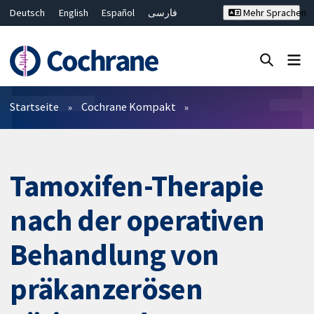
Deutsch
English
Español
فارسی
Mehr Sprachen
Français
Русский
Hrvatski
Bahasa Malaysia
ไทย
繁體中文
简体中文
Close search ✖
Filter
Startseite
Cochrane Kompakt
Tamoxifen-Therapie
nach der operativen
Behandlung von
präkanzerösen