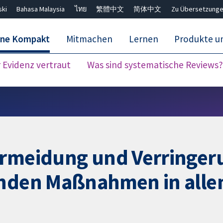
ski
Bahasa Malaysia
ไทย
繁體中文
简体中文
Zu Übersetzunge
ane Kompakt
Mitmachen
Lernen
Produkte u
Evidenz vertraut
Was sind systematische Reviews?
Close search ✖
Vermeidung und Verringe
enden Maßnahmen in alle