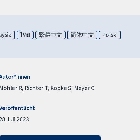
aysia
ไทย
繁體中文
简体中文
Polski
Autor*innen
Möhler R
Richter T
Köpke S
Meyer G
Veröffentlicht
28 Juli 2023