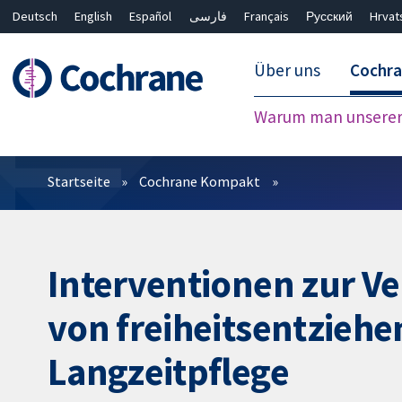
Deutsch
English
Español
فارسی
Français
Русский
Hrvat
Über uns
Cochr
Warum man unserer 
Filter
Startseite
Cochrane Kompakt
Interventionen zur 
von freiheitsentzieh
Langzeitpflege