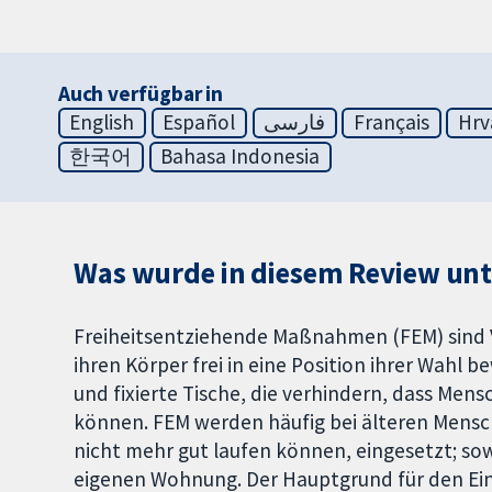
Auch verfügbar in
English
Español
فارسی
Français
Hrv
한국어
Bahasa Indonesia
Was wurde in diesem Review un
Freiheitsentziehende Maßnahmen (FEM) sind V
ihren Körper frei in eine Position ihrer Wahl b
und fixierte Tische, die verhindern, dass Me
können. FEM werden häufig bei älteren Mensc
nicht mehr gut laufen können, eingesetzt; sow
eigenen Wohnung. Der Hauptgrund für den Eins