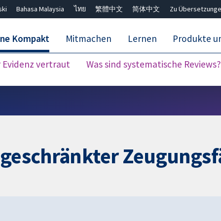
ski
Bahasa Malaysia
ไทย
繁體中文
简体中文
Zu Übersetzunge
ane Kompakt
Mitmachen
Lernen
Produkte u
Evidenz vertraut
Was sind systematische Reviews?
Close search ✖
ingeschränkter Zeugungsf