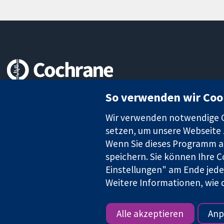
Zuverlässige Evidenz
So verwenden wir Coo
Informierte Entscheidungen
Bessere Gesundheit
Wir verwenden notwendige Co
setzen, um unsere Webseite z
Wenn Sie dieses Programm au
speichern. Sie können Ihre C
Die Cochrane Collaboration ist eine gemeinützige Organisation (N
Einstellungen" am Ende jeder
Identifikationsnummer GB 718 2127 49.
Weitere Informationen, wie d
Copyright © 2026 The Cochrane Collaboration
Alle akzeptieren
Anp