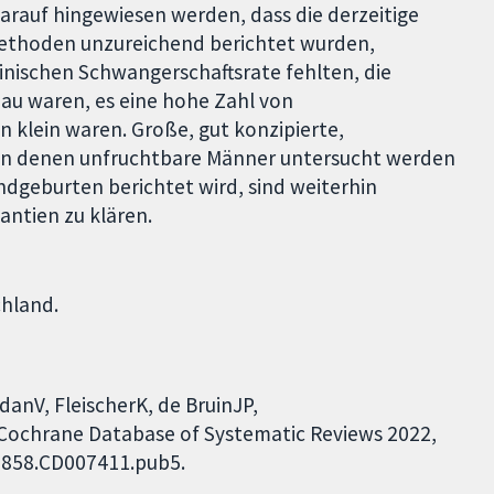
arauf hingewiesen werden, dass die derzeitige
e Methoden unzureichend berichtet wurden,
nischen Schwangerschaftsrate fehlten, die
nau waren, es eine hohe Zahl von
 klein waren. Große, gut konzipierte,
, in denen unfruchtbare Männer untersucht werden
dgeburten berichtet wird, sind weiterhin
antien zu klären.
chland.
anV, FleischerK, de BruinJP,
. Cochrane Database of Systematic Reviews 2022,
51858.CD007411.pub5.