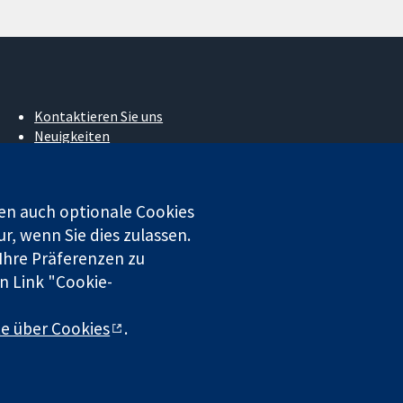
Kontaktieren Sie uns
Neuigkeiten
Pressestelle
Über uns
Stellenangebote
en auch optionale Cookies
Cochrane Library
r, wenn Sie dies zulassen.
 Ihre Präferenzen zu
n Link "Cookie-
 beschränkter Haftung (Nr. 03044323) registriert. Umsatzsteuer-
te über Cookies
.
chluss
|
Datenschutz
|
Cookie-Richtlinien
|
Cookie-Einstellungen