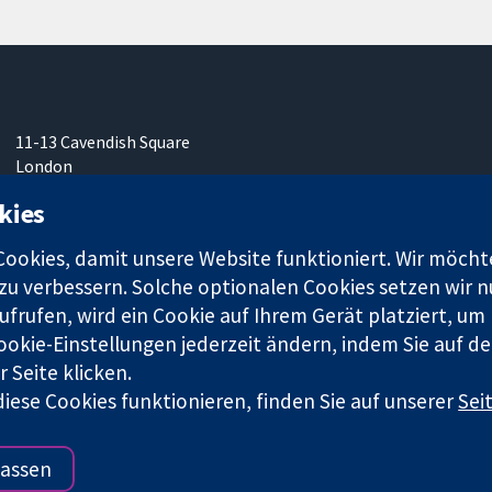
11-13 Cavendish Square
London
W1G0AN
kies
Vereinigtes Königreich
okies, damit unsere Website funktioniert. Wir möcht
u verbessern. Solche optionalen Cookies setzen wir nu
frufen, wird ein Cookie auf Ihrem Gerät platziert, um
ookie-Einstellungen jederzeit ändern, indem Sie auf de
r. 1045921) und in England und in Wales als eine Gesellschaft mit
 Seite klicken.
iese Cookies funktionieren, finden Sie auf unserer
Sei
Bedingungen für die Webseite
|
Haftungsauss
assen