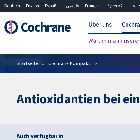
Deutsch
English
Español
فارسی
Français
Русский
Hrvat
Über uns
Cochr
Warum man unserer 
Filter
Startseite
Cochrane Kompakt
Antioxidantien bei e
Auch verfügbar in