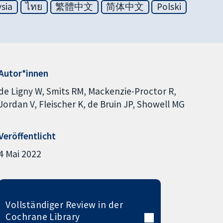
sia
ไทย
繁體中文
简体中文
Polski
Autor*innen
de Ligny W
Smits RM
Mackenzie-Proctor R
Jordan V
Fleischer K
de Bruin JP
Showell MG
Veröffentlicht
4 Mai 2022
Vollständiger Review in der
Cochrane Library