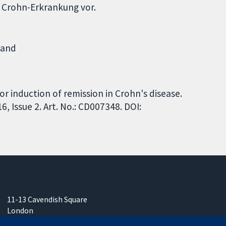
 Crohn-Erkrankung vor.
land
 induction of remission in Crohn's disease.
 Issue 2. Art. No.: CD007348. DOI:
11-13 Cavendish Square
London
W1G0AN