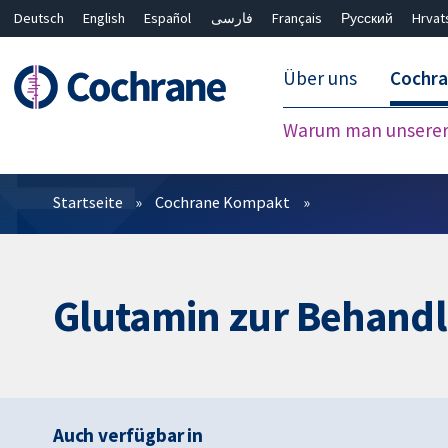
Deutsch
English
Español
فارسی
Français
Русский
Hrvat
Über uns
Cochr
Warum man unserer 
Filter
Startseite
Cochrane Kompakt
Glutamin zur Behand
Auch verfügbar in