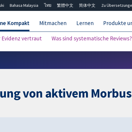
ski
Bahasa Malaysia
ไทย
繁體中文
简体中文
Zu Übersetzunge
ane Kompakt
Mitmachen
Lernen
Produkte u
Evidenz vertraut
Was sind systematische Reviews?
Close search ✖
lung von aktivem Morbus