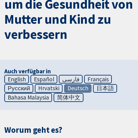
um die Gesundheit von
Mutter und Kind zu
verbessern
Auch verfügbar in
English
Español
فارسی
Français
Русский
Hrvatski
Deutsch
日本語
Bahasa Malaysia
简体中文
Worum geht es?