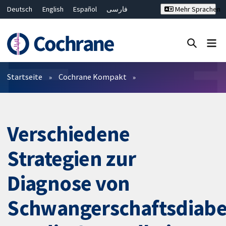
Deutsch
English
Español
فارسی
Mehr Sprachen
Français
Русский
Hrvatski
Bahasa Malaysia
ไทย
繁體中文
简体中文
Close search ✖
Filter
Startseite
Cochrane Kompakt
Verschiedene
Strategien zur
Diagnose von
Schwangerschaftsdiabe