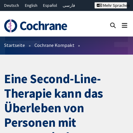
Deutsch
English
Español
فارسی
Mehr Sprachen
Français
Русский
Hrvatski
Bahasa Malaysia
ไทย
繁體中文
简体中文
Close search ✖
Filter
Startseite
Cochrane Kompakt
Eine Second-Line-
Therapie kann das
Überleben von
Personen mit