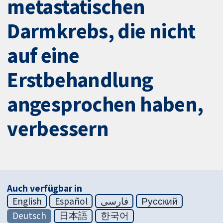
metastatischen
Darmkrebs, die nicht
auf eine
Erstbehandlung
angesprochen haben,
verbessern
Auch verfügbar in
English
Español
فارسی
Русский
Deutsch
日本語
한국어