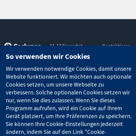
11-13 Cavendish
Kontaktieren
Square
Sie uns
So verwenden wir Cookies
Zuverlässige
London
Neuigkeiten
Evidenz
W1G0AN
Pressestelle
Wir verwenden notwendige Cookies, damit unsere
Informierte
Vereinigtes
Über uns
Website funktioniert. Wir möchten auch optionale
Entscheidungen
Königreich
Stellenangebot
Cookies setzen, um unsere Webseite zu
Bessere
Cochrane
verbessern. Solche optionalen Cookies setzen wir
Gesundheit
Library
nur, wenn Sie dies zulassen. Wenn Sie dieses
Programm aufrufen, wird ein Cookie auf Ihrem
Gerät platziert, um Ihre Präferenzen zu speichern.
Die Cochrane Collaboration ist eine gemeinützige Organisation
(Nr. 1045921) und in England und in Wales als eine Gesellschaft
Sie können Ihre Cookie-Einstellungen jederzeit
mit beschränkter Haftung (Nr. 03044323) registriert.
ändern, indem Sie auf den Link "Cookie-
Umsatzsteuer-Identifikationsnummer GB 718 2127 49.