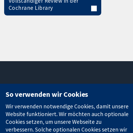
Vollständiger Review in der
Cochrane Library
11-13 Cavendish
Kontaktieren
So verwenden wir Cookies
Square
Sie uns
Zuverlässige
London
Neuigkeiten
Wir verwenden notwendige Cookies, damit unsere
Evidenz
W1G0AN
Pressestelle
Informierte
Vereinigtes
Über uns
Website funktioniert. Wir möchten auch optionale
Entscheidungen
Königreich
Stellenangebot
Cookies setzen, um unsere Webseite zu
Bessere
Cochrane
verbessern. Solche optionalen Cookies setzen wir
Gesundheit
Library