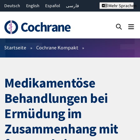
Deutsch
English
Español
فارسی
Mehr Sprachen
Français
Русский
Hrvatski
Bahasa Malaysia
ไทย
繁體中文
简体中文
Close search ✖
Filter
Startseite
Cochrane Kompakt
Medikamentöse
Behandlungen bei
Ermüdung im
Zusammenhang mit