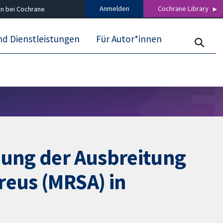
Anmelden
Cochrane Library
n bei Cochrane
nd Dienstleistungen
Für Autor*innen
dung der Ausbreitung
reus (MRSA) in