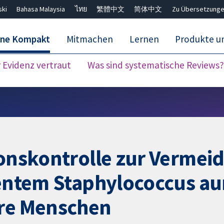
ski
Bahasa Malaysia
ไทย
繁體中文
简体中文
Zu Übersetzunge
ane Kompakt
Mitmachen
Lernen
Produkte u
Evidenz vertraut
Was sind systematische Reviews?
Close search ✖
ionskontrolle zur Vermei
tentem Staphylococcus au
ere Menschen