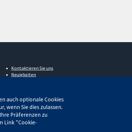
Kontaktieren Sie uns
Neuigkeiten
Pressestelle
Über uns
Stellenangebote
en auch optionale Cookies
Cochrane Library
r, wenn Sie dies zulassen.
 Ihre Präferenzen zu
n Link "Cookie-
 beschränkter Haftung (Nr. 03044323) registriert. Umsatzsteuer-