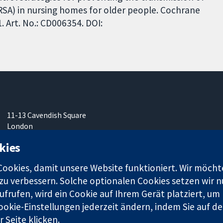
RSA) in nursing homes for older people. Cochrane
 Art. No.: CD006354. DOI:
11-13 Cavendish Square
London
W1G0AN
kies
Vereinigtes Königreich
okies, damit unsere Website funktioniert. Wir möcht
u verbessern. Solche optionalen Cookies setzen wir nu
frufen, wird ein Cookie auf Ihrem Gerät platziert, um
ookie-Einstellungen jederzeit ändern, indem Sie auf de
r. 1045921) und in England und in Wales als eine Gesellschaft mit
 Seite klicken.