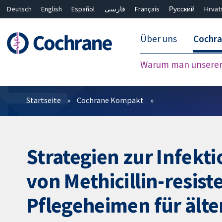
Deutsch
English
Español
فارسی
Français
Русский
Hrvat
Über uns
Cochr
Warum man unserer 
Filter
Startseite
Cochrane Kompakt
Strategien zur Infekt
von Methicillin-resis
Pflegeheimen für ält