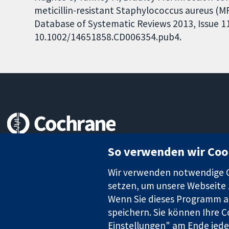
meticillin-resistant Staphylococcus aureus (M
Database of Systematic Reviews 2013, Issue 11.
10.1002/14651858.CD006354.pub4.
Zuverlässige Evidenz
So verwenden wir Coo
Informierte Entscheidungen
Bessere Gesundheit
Wir verwenden notwendige Co
setzen, um unsere Webseite z
Wenn Sie dieses Programm au
speichern. Sie können Ihre C
Die Cochrane Collaboration ist eine gemeinützige Organisation (N
Identifikationsnummer GB 718 2127 49.
Einstellungen" am Ende jeder