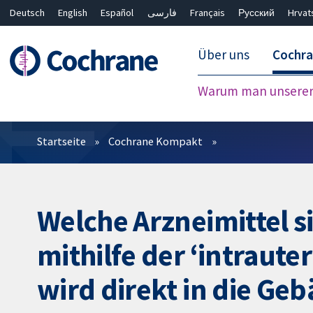
Deutsch
English
Español
فارسی
Français
Русский
Hrvat
Über uns
Cochr
Warum man unserer 
Filter
Startseite
Cochrane Kompakt
Welche Arzneimittel s
mithilfe der ‘intraut
wird direkt in die G