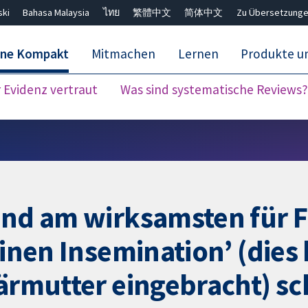
ski
Bahasa Malaysia
ไทย
繁體中文
简体中文
Zu Übersetzunge
ane Kompakt
Mitmachen
Lernen
Produkte u
Evidenz vertraut
Was sind systematische Reviews?
Close search ✖
ind am wirksamsten für F
erinen Insemination’ (die
ebärmutter eingebracht) 