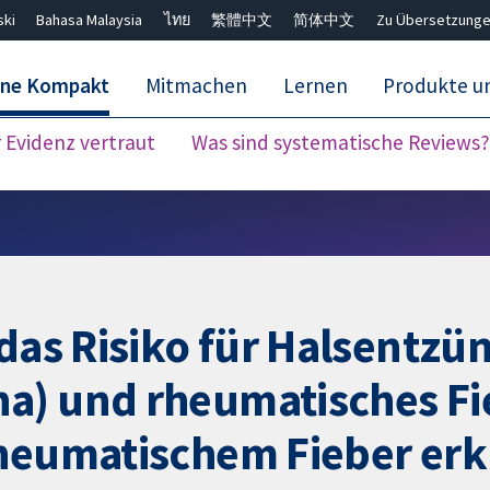
ski
Bahasa Malaysia
ไทย
繁體中文
简体中文
Zu Übersetzunge
ane Kompakt
Mitmachen
Lernen
Produkte u
Evidenz vertraut
Was sind systematische Reviews?
Close search ✖
 das Risiko für Halsentz
a) und rheumatisches Fi
rheumatischem Fieber erk