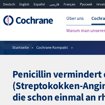
Deutsch
English
Español
فارسی
Français
Русский
Hrvat
Über uns
Cochr
Warum man unserer 
Filter
Startseite
Cochrane Kompakt
Penicillin vermindert
(Streptokokken-Angin
die schon einmal an 