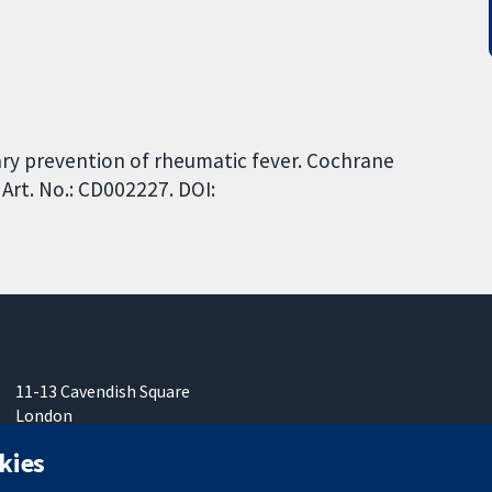
ary prevention of rheumatic fever. Cochrane
Art. No.: CD002227. DOI:
11-13 Cavendish Square
London
W1G0AN
kies
Vereinigtes Königreich