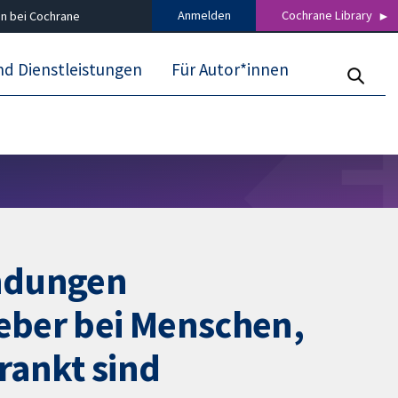
Anmelden
Cochrane Library
n bei Cochrane
nd Dienstleistungen
Für Autor*innen
ündungen
eber bei Menschen,
rankt sind