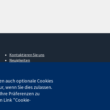
Kontaktieren Sie uns
Neuigkeiten
Pressestelle
Über uns
Stellenangebote
en auch optionale Cookies
Cochrane Library
r, wenn Sie dies zulassen.
 Ihre Präferenzen zu
n Link "Cookie-
 beschränkter Haftung (Nr. 03044323) registriert. Umsatzsteuer-