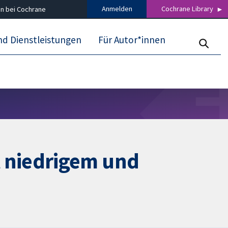
Anmelden
Cochrane Library
n bei Cochrane
nd Dienstleistungen
Für Autor*innen
 niedrigem und