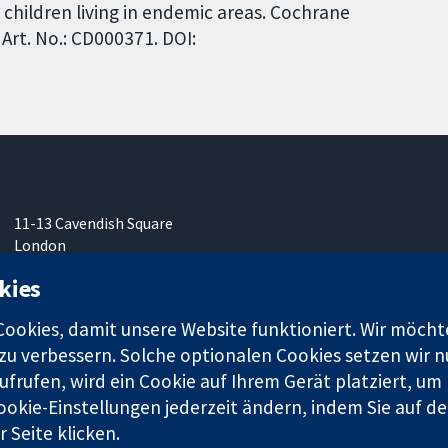
children living in endemic areas. Cochrane
Art. No.: CD000371. DOI:
11-13 Cavendish Square
London
W1G0AN
kies
Vereinigtes Königreich
okies, damit unsere Website funktioniert. Wir möcht
u verbessern. Solche optionalen Cookies setzen wir nu
frufen, wird ein Cookie auf Ihrem Gerät platziert, um
ookie-Einstellungen jederzeit ändern, indem Sie auf de
r. 1045921) und in England und in Wales als eine Gesellschaft mit
 Seite klicken.