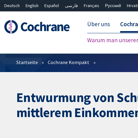
Deutsch
English
Español
فارسی
Français
Русский
Hrvat
Über uns
Cochr
Warum man unserer 
Filter
Startseite
Cochrane Kompakt
Entwurmung von Schu
mittlerem Einkomme