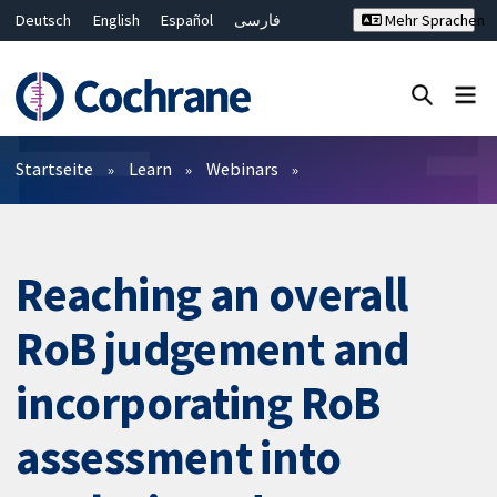
Deutsch
English
Español
فارسی
Mehr Sprachen
Français
Русский
Hrvatski
Bahasa Malaysia
ไทย
繁體中文
简体中文
Close search ✖
Filter
Startseite
Learn
Webinars
Reaching an overall
RoB judgement and
incorporating RoB
assessment into