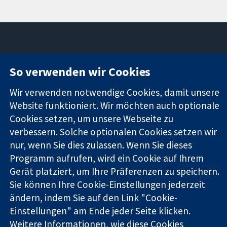
11-13 Cavendish
Kontaktieren
So verwenden wir Cookies
Square
Sie uns
Zuverlässige
London
Neuigkeiten
Wir verwenden notwendige Cookies, damit unsere
Evidenz
W1G0AN
Pressestelle
Website funktioniert. Wir möchten auch optionale
Informierte
Vereinigtes
Über uns
Cookies setzen, um unsere Webseite zu
Entscheidungen
Königreich
Stellenangebot
verbessern. Solche optionalen Cookies setzen wir
Bessere
Cochrane
Gesundheit
nur, wenn Sie dies zulassen. Wenn Sie dieses
Library
Programm aufrufen, wird ein Cookie auf Ihrem
Gerät platziert, um Ihre Präferenzen zu speichern.
Die Cochrane Collaboration ist eine gemeinützige Organisation
Sie können Ihre Cookie-Einstellungen jederzeit
(Nr. 1045921) und in England und in Wales als eine Gesellschaft
ändern, indem Sie auf den Link "Cookie-
mit beschränkter Haftung (Nr. 03044323) registriert.
Einstellungen" am Ende jeder Seite klicken.
Umsatzsteuer-Identifikationsnummer GB 718 2127 49.
Weitere Informationen, wie diese Cookies