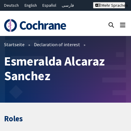
Deutsch
English
Español
فارسی
Mehr Sprachen
Français
Русский
Hrvatski
Bahasa Malaysia
ไทย
繁體中文
简体中文
Close search ✖
Filter
Startseite
Declaration of interest
Esmeralda Alcaraz
Sanchez
Roles