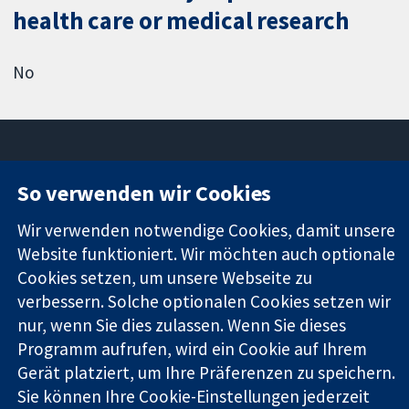
health care or medical research
No
So verwenden wir Cookies
11-13 Cavendish
Kontaktieren
Square
Sie uns
Wir verwenden notwendige Cookies, damit unsere
Zuverlässige
London
Neuigkeiten
Website funktioniert. Wir möchten auch optionale
Evidenz
W1G0AN
Pressestelle
Cookies setzen, um unsere Webseite zu
Informierte
Vereinigtes
Über uns
Entscheidungen
verbessern. Solche optionalen Cookies setzen wir
Königreich
Stellenangebot
Bessere
Cochrane
nur, wenn Sie dies zulassen. Wenn Sie dieses
Gesundheit
Library
Programm aufrufen, wird ein Cookie auf Ihrem
Gerät platziert, um Ihre Präferenzen zu speichern.
Sie können Ihre Cookie-Einstellungen jederzeit