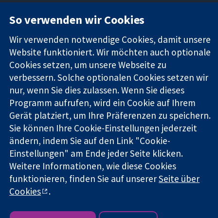
So verwenden wir Cookies
11-13 Cavendish
Kontaktieren
Square
Sie uns
Wir verwenden notwendige Cookies, damit unsere
Zuverlässige
London
Neuigkeiten
Website funktioniert. Wir möchten auch optionale
Evidenz
W1G0AN
Pressestelle
Cookies setzen, um unsere Webseite zu
Informierte
Vereinigtes
Über uns
Entscheidungen
verbessern. Solche optionalen Cookies setzen wir
Königreich
Stellenangebot
Bessere
Cochrane
nur, wenn Sie dies zulassen. Wenn Sie dieses
Gesundheit
Library
Programm aufrufen, wird ein Cookie auf Ihrem
Gerät platziert, um Ihre Präferenzen zu speichern.
Sie können Ihre Cookie-Einstellungen jederzeit
Die Cochrane Collaboration ist eine gemeinützige Organisation
ändern, indem Sie auf den Link "Cookie-
(Nr. 1045921) und in England und in Wales als eine Gesellschaft
Einstellungen" am Ende jeder Seite klicken.
mit beschränkter Haftung (Nr. 03044323) registriert.
Weitere Informationen, wie diese Cookies
Umsatzsteuer-Identifikationsnummer GB 718 2127 49.
funktionieren, finden Sie auf unserer
Seite über
Copyright © 2026 The Cochrane Collaboration
Cookies
.
Bedingungen für die Webseite
|
Haftungsausschluss
|
Datenschutz
|
Cookie-Richtlinien
|
Cookie-Einstellungen