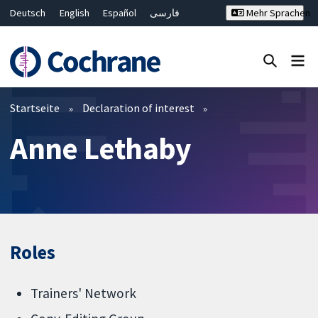
Deutsch
English
Español
فارسی
Mehr Sprachen
Français
Русский
Hrvatski
Bahasa Malaysia
ไทย
繁體中文
简体中文
Close search ✖
Filter
Startseite
Declaration of interest
Anne Lethaby
Roles
Trainers' Network