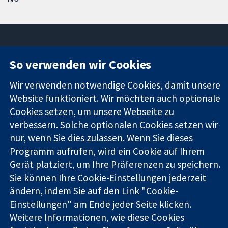
So verwenden wir Cookies
11-13 Cavendish
Kontaktieren
Square
Sie uns
Wir verwenden notwendige Cookies, damit unsere
Zuverlässige
London
Neuigkeiten
Website funktioniert. Wir möchten auch optionale
Evidenz
W1G0AN
Pressestelle
Cookies setzen, um unsere Webseite zu
Informierte
Vereinigtes
Über uns
Entscheidungen
verbessern. Solche optionalen Cookies setzen wir
Königreich
Stellenangebot
Bessere
Cochrane
nur, wenn Sie dies zulassen. Wenn Sie dieses
Gesundheit
Library
Programm aufrufen, wird ein Cookie auf Ihrem
Gerät platziert, um Ihre Präferenzen zu speichern.
Sie können Ihre Cookie-Einstellungen jederzeit
Die Cochrane Collaboration ist eine gemeinützige Organisation
ändern, indem Sie auf den Link "Cookie-
(Nr. 1045921) und in England und in Wales als eine Gesellschaft
Einstellungen" am Ende jeder Seite klicken.
mit beschränkter Haftung (Nr. 03044323) registriert.
Weitere Informationen, wie diese Cookies
Umsatzsteuer-Identifikationsnummer GB 718 2127 49.