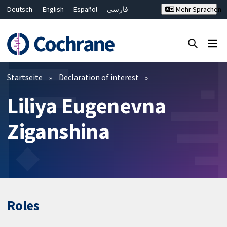
Deutsch
English
Español
فارسی
Mehr Sprachen
Français
Русский
Hrvatski
Bahasa Malaysia
ไทย
繁體中文
简体中文
Close search ✖
Filter
Startseite
Declaration of interest
Liliya Eugenevna
Ziganshina
Roles