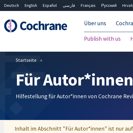
Deutsch
English
Español
فارسی
Français
Русский
Hrvat
Über uns
Cochr
Publish with us
Filter
Startseite
Für Autor*innen
Hilfestellung für Autor*innen von Cochrane Rev
Inhalt im Abschnitt "Für Autor*innen" ist nur au