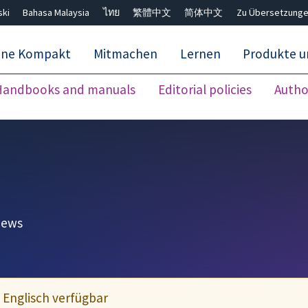
ski
Bahasa Malaysia
ไทย
繁體中文
简体中文
Zu Übersetzunge
ane Kompakt
Mitmachen
Lernen
Produkte u
Handbooks and manuals
Editorial policies
Autho
Close search ✖
iews
f Englisch verfügbar