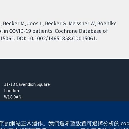
 Becker M, Joos L, Becker G, Meissner W, Boehlke
ol in COVID-19 patients. Cochrane Database of
D015061. DOI: 10.1002/14651858.CD015061.
11-13 Cavendish Square
London
W1G 0AN
United Kingdom
 使我們的網站正常運作。我們還希望設置可選擇分析的 co