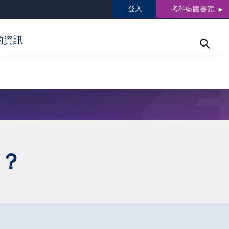
登入
考科藍圖書館
的資訊
的？