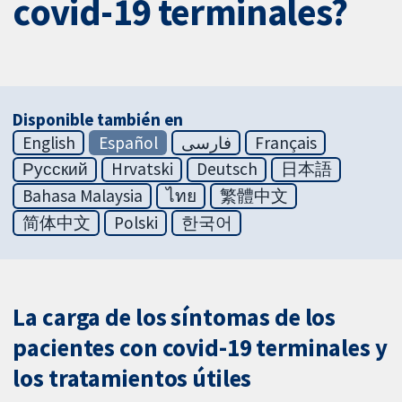
covid-19 terminales?
Disponible también en
English
Español
فارسی
Français
Русский
Hrvatski
Deutsch
日本語
Bahasa Malaysia
ไทย
繁體中文
简体中文
Polski
한국어
La carga de los síntomas de los
pacientes con covid-19 terminales y
los tratamientos útiles