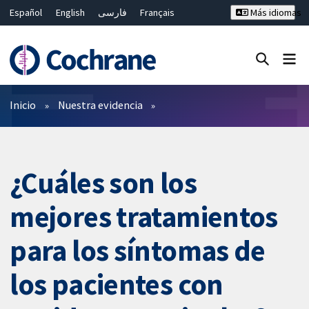
Español
English
فارسی
Français
Más idiomas
Русский
Hrvatski
Deutsch
Bahasa Malaysia
ไทย
繁體中文
简体中文
Cerrar búsqueda ✖
Filtros
Inicio
Nuestra evidencia
¿Cuáles son los
mejores tratamientos
para los síntomas de
los pacientes con