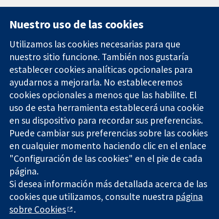
Nuestro uso de las cookies
Utilizamos las cookies necesarias para que
nuestro sitio funcione. También nos gustaría
11-13 Cavendish
Contacto
establecer cookies analíticas opcionales para
Square
Noticias
Evidencia fiable.
ayudarnos a mejorarla. No estableceremos
Londres
Prensa
Decisiones
W1G 0AN
Sobre
cookies opcionales a menos que las habilite. El
informadas.
Reino Unido
nosotros
uso de esta herramienta establecerá una cookie
Mejor salud.
Empleo
en su dispositivo para recordar sus preferencias.
Cochrane
Puede cambiar sus preferencias sobre las cookies
Library
en cualquier momento haciendo clic en el enlace
"Configuración de las cookies" en el pie de cada
página.
The Cochrane Collaboration is a charity (no. 1045921) and a
Si desea información más detallada acerca de las
company limited by guarantee (no. 03044323) registered in
England & Wales. VAT registration number GB 718 2127 49.
cookies que utilizamos, consulte nuestra
página
sobre Cookies
.
Copyright © 2026 The Cochrane Collaboration