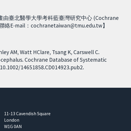
計畫由臺北醫學大學考科藍臺灣研究中心 (Cochrane
-mail：cochranetaiwan@tmu.edu.tw】
ley AM, Watt HClare, Tsang K, Carswell C.
rocephalus. Cochrane Database of Systematic
I: 10.1002/14651858.CD014923.pub2.
11-13 Cavendish Square
London
W1G 0AN