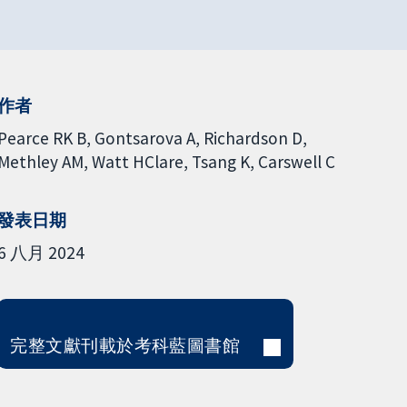
作者
Pearce RK B
Gontsarova A
Richardson D
Methley AM
Watt HClare
Tsang K
Carswell C
發表日期
6 八月 2024
完整文獻刊載於考科藍圖書館