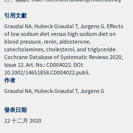
引用文獻
Graudal NA, Hubeck-Graudal T, Jurgens G. Effects
of low sodium diet versus high sodium diet on
blood pressure, renin, aldosterone,
catecholamines, cholesterol, and triglyceride.
Cochrane Database of Systematic Reviews 2020,
Issue 12. Art. No.: CD004022. DOI:
10.1002/14651858.CD004022.pub5.
作者
Graudal NA
Hubeck-Graudal T
Jurgens G
發表日期
12 十二月 2020