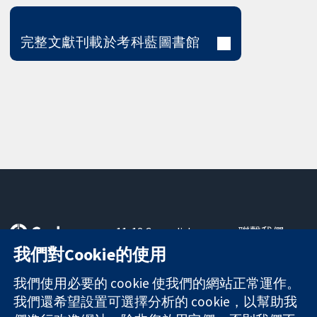
完整文獻刊載於考科藍圖書館
11-13 Cavendish
聯繫我們
Square
新聞
我們對Cookie的使用
可信任實證
London
新聞部
知情決定
W1G 0AN
關於我們
我們使用必要的 cookie 使我們的網站正常運作。
更完善的健康照
United Kingdom
工作機會
我們還希望設置可選擇分析的 cookie，以幫助我
護
Cochrane