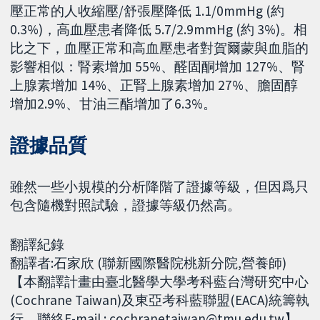
壓正常的人收縮壓/舒張壓降低 1.1/0mmHg (約
0.3%)，高血壓患者降低 5.7/2.9mmHg (約 3%)。相
比之下，血壓正常和高血壓患者對賀爾蒙與血脂的
影響相似：腎素增加 55%、醛固酮增加 127%、腎
上腺素增加 14%、正腎上腺素增加 27%、膽固醇
增加2.9%、甘油三酯增加了6.3%。
證據品質
雖然一些小規模的分析降階了證據等級，但因爲只
包含隨機對照試驗，證據等級仍然高。
翻譯紀錄
翻譯者:石家欣 (聯新國際醫院桃新分院,營養師)
【本翻譯計畫由臺北醫學大學考科藍台灣研究中心
(Cochrane Taiwan)及東亞考科藍聯盟(EACA)統籌執
行。聯絡E-mail : cochranetaiwan@tmu.edu.tw】