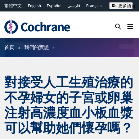
繁體中文
English
Español
فارسی
Français
更多語言
Русский
Hrvatski
Deutsch
Bahasa Malaysia
ไทย
简体中文
關閉搜尋 ✖
篩選條件
首頁
我們的實證
對接受人工生殖治療的
不孕婦女的子宮或卵巢
注射高濃度血小板血漿
可以幫助她們懷孕嗎？