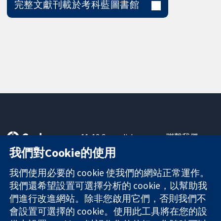
完整文獻刊載於考科藍圖書館
11-13 Cavendish
聯繫我們
Square
新聞
我們對Cookie的使用
可信任實證
London
新聞部
知情決定
W1G 0AN
關於我們
我們使用必要的 cookie 使我們的網站正常運作。
更完善的健康照
United Kingdom
工作機會
我們還希望設置可選擇分析的 cookie，以幫助我
護
Cochrane
們進行改進網站。除非您啟用它們，否則我們不
Library
會設置可選擇的 cookie。使用此工具將在您的設