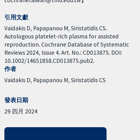
引用文獻
Vaidakis D, Papapanou M, Siristatidis CS.
Autologous platelet-rich plasma for assisted
reproduction. Cochrane Database of Systematic
Reviews 2024, Issue 4. Art. No.: CD013875. DOI:
10.1002/14651858.CD013875.pub2.
作者
Vaidakis D
Papapanou M
Siristatidis CS
發表日期
29 四月 2024