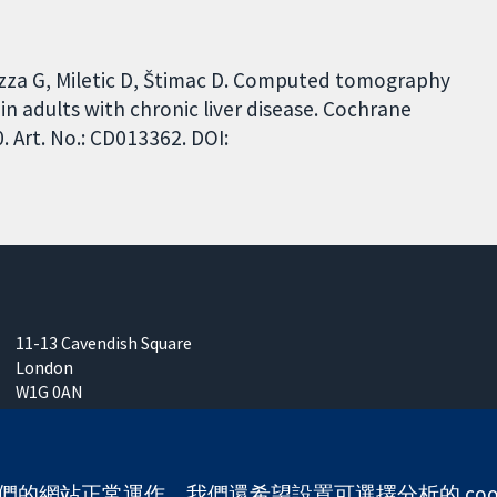
Casazza G, Miletic D, Štimac D. Computed tomography
in adults with chronic liver disease. Cochrane
 Art. No.: CD013362. DOI:
11-13 Cavendish Square
London
W1G 0AN
United Kingdom
 使我們的網站正常運作。我們還希望設置可選擇分析的 co