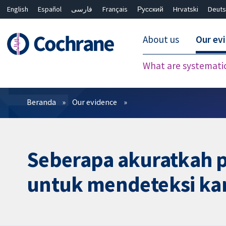
English
Español
فارسی
Français
Русский
Hrvatski
Deuts
About us
Our ev
What are systemati
Filter
Beranda
Our evidence
Seberapa akuratkah p
untuk mendeteksi kan