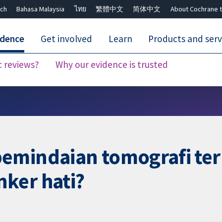
ch
Bahasa Malaysia
ไทย
繁體中文
简体中文
About Cochrane t
idence
Get involved
Learn
Products and serv
c reviews?
Why our evidence is trusted
Close search ✖
emindaian tomografi ter
ker hati?