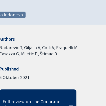
a Indonesia
Authors
Nadarevic T
Giljaca V
Colli A
Fraquelli M
Casazza G
Miletic D
Štimac D
Published
6 Oktober 2021
Full review on the Cochrane