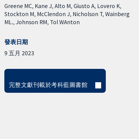
Greene MC
Kane J
Alto M
Giusto A
Lovero K
Stockton M
McClendon J
Nicholson T
Wainberg
ML.
Johnson RM
Tol WAnton
發表日期
9 五月 2023
完整文獻刊載於考科藍圖書館