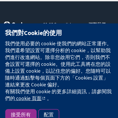
11-13 Cavendish
聯繫我們
Square
新聞
我們對Cookie的使用
可信任實證
London
新聞部
知情決定
W1G 0AN
關於我們
我們使用必要的 cookie 使我們的網站正常運作。
更完善的健康照
United Kingdom
工作機會
我們還希望設置可選擇分析的 cookie，以幫助我
護
Cochrane
們進行改進網站。除非您啟用它們，否則我們不
Library
會設置可選擇的 cookie。使用此工具將在您的設
備上設置 cookie，以記住您的偏好。您隨時可以
隨時通過點擊每個頁面下方的「Cookies 設置」
The Cochrane Collaboration is a charity (no. 1045921) and a
連結來更改 Cookie 偏好。
company limited by guarantee (no. 03044323) registered in
England & Wales. VAT registration number GB 718 2127 49.
有關我們使用 cookie 的更多詳細資訊，請參閱我
們的
cookie 頁面
。
版權所有 © 2026 The Cochrane Collaboration
網站條款與條件
|
免責聲明
|
隱私權
|
Cookie 政策
|
Cookie 設定
接受所有
配置