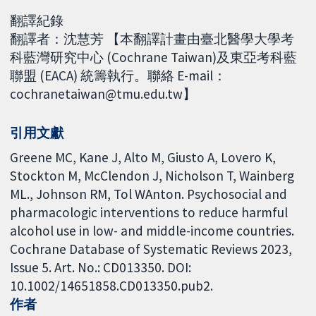
翻譯紀錄
翻譯者：沈慧芳 【本翻譯計畫由臺北醫學大學考
科藍灣研究中心 (Cochrane Taiwan)及東亞考科藍
聯盟 (EACA) 統籌執行。聯絡 E-mail：
cochranetaiwan@tmu.edu.tw】
引用文獻
Greene MC, Kane J, Alto M, Giusto A, Lovero K,
Stockton M, McClendon J, Nicholson T, Wainberg
ML., Johnson RM, Tol WAnton. Psychosocial and
pharmacologic interventions to reduce harmful
alcohol use in low- and middle-income countries.
Cochrane Database of Systematic Reviews 2023,
Issue 5. Art. No.: CD013350. DOI:
10.1002/14651858.CD013350.pub2.
作者