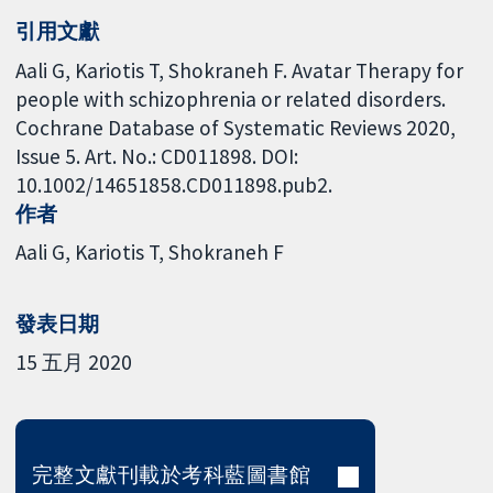
引用文獻
Aali G, Kariotis T, Shokraneh F. Avatar Therapy for
people with schizophrenia or related disorders.
Cochrane Database of Systematic Reviews 2020,
Issue 5. Art. No.: CD011898. DOI:
10.1002/14651858.CD011898.pub2.
作者
Aali G
Kariotis T
Shokraneh F
發表日期
15 五月 2020
完整文獻刊載於考科藍圖書館