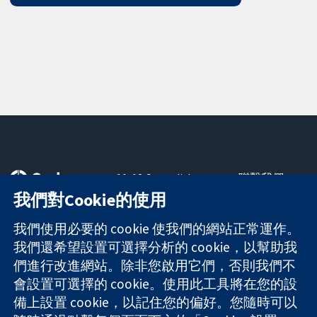
11-13 Cavendish
聯繫我們
Square
新聞
我們對Cookie的使用
可信任實證
London
新聞部
知情決定
W1G 0AN
關於我們
我們使用必要的 cookie 使我們的網站正常運作。
更完善的健康照
United Kingdom
工作機會
我們還希望設置可選擇分析的 cookie，以幫助我
護
Cochrane
們進行改進網站。除非您啟用它們，否則我們不
Library
會設置可選擇的 cookie。使用此工具將在您的設
備上設置 cookie，以記住您的偏好。您隨時可以