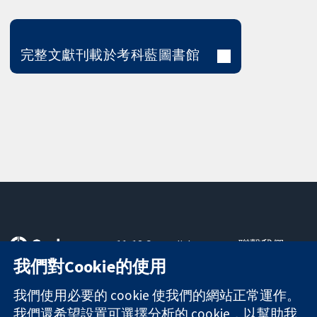
完整文獻刊載於考科藍圖書館
11-13 Cavendish
聯繫我們
Square
新聞
我們對Cookie的使用
可信任實證
London
新聞部
知情決定
W1G 0AN
關於我們
我們使用必要的 cookie 使我們的網站正常運作。
更完善的健康照
United Kingdom
工作機會
我們還希望設置可選擇分析的 cookie，以幫助我