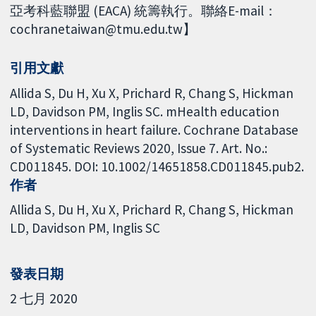
亞考科藍聯盟 (EACA) 統籌執行。聯絡E-mail：
cochranetaiwan@tmu.edu.tw】
引用文獻
Allida S, Du H, Xu X, Prichard R, Chang S, Hickman
LD, Davidson PM, Inglis SC. mHealth education
interventions in heart failure. Cochrane Database
of Systematic Reviews 2020, Issue 7. Art. No.:
CD011845. DOI: 10.1002/14651858.CD011845.pub2.
作者
Allida S
Du H
Xu X
Prichard R
Chang S
Hickman
LD
Davidson PM
Inglis SC
發表日期
2 七月 2020