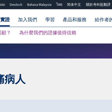
tski
Deutsch
Bahasa Malaysia
ไทย
简体中文
關於考科藍翻譯
的實證
加入我們
學習
產品和服務
給作者
回顧？
為什麼我們的證據值得信賴
關閉搜尋 ✖
痛病人