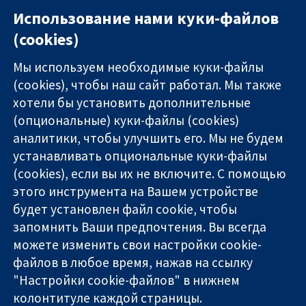
Использование нами куки-файлов
(cookies)
Мы используем необходимые куки-файлы
(cookies), чтобы наш сайт работал. Мы также
хотели бы установить дополнительные
(опциональные) куки-файлы (cookies)
аналитики, чтобы улучшить его. Мы не будем
11-13 Cavendish
Связаться с
устанавливать опциональные куки-файлы
Square
нами
(cookies), если вы их не включите. С помощью
Надёжные
London
Новости
этого инструмента на Вашем устройстве
доказательства
W1G 0AN
Пресс-
Информированные
будет установлен файл cookie, чтобы
United Kingdom
служба
решения
О нас
запомнить Ваши предпочтения. Вы всегда
Во благо
Работа
можете изменить свои настройки cookie-
здоровья
Cochrane
файлов в любое время, нажав на ссылку
Library
"Настройки cookie-файлов" в нижнем
колонтитуле каждой страницы.