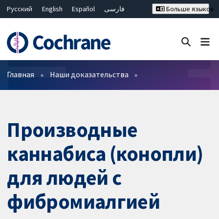
Русский
English
Español
فارسی
Больше языков
Français
Hrvatski
Deutsch
Bahasa Malaysia
ไทย
繁體中文
简体中文
Закрыть поиск ✖
Фильтры
Главная
Наши доказательства
Производные
каннабиса (конопли)
для людей с
фибромиалгией