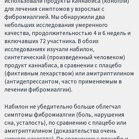
использовали продукты каннабиса (конопли)
для лечения симптомов у взрослых с
фибромиалгией. Мы обнаружили два
небольших исследования умеренного
качества, продолжительностью 4 и 6 недель и
включавших 72 участника. В обоих
исследованиях изучали набилон,
синтетический (произведенный человеком)
продукт каннабиса, в сравнении с плацебо
(фиктивным лекарством) или амитриптилином
(антидепрессантом, часто применяемым в
лечении фибромиалгии).
Набилон не убедительно больше облегчал
симптомы фибромиалгии (боль, нарушения
сна, усталость), по сравнению с плацебо или
амитриптилином (доказательства очень
низкого качества). По сравнению с плацебо и