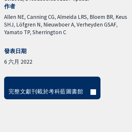
作者
Allen NE
Canning CG
Almeida LRS
Bloem BR
Keus
SHJ
Löfgren N
Nieuwboer A
Verheyden GSAF
Yamato TP
Sherrington C
發表日期
6 六月 2022
完整文獻刊載於考科藍圖書館