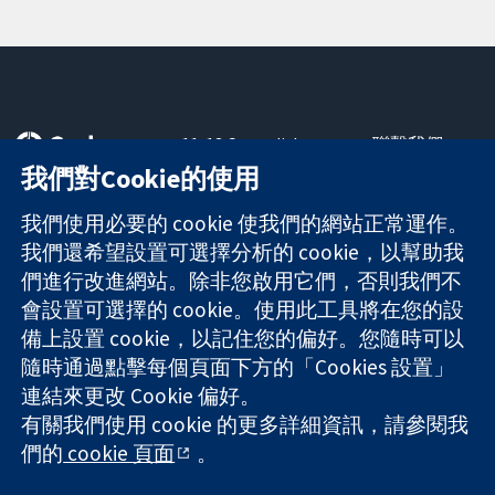
11-13 Cavendish
聯繫我們
Square
新聞
我們對Cookie的使用
可信任實證
London
新聞部
知情決定
W1G 0AN
關於我們
我們使用必要的 cookie 使我們的網站正常運作。
更完善的健康照
United Kingdom
工作機會
我們還希望設置可選擇分析的 cookie，以幫助我
護
Cochrane
們進行改進網站。除非您啟用它們，否則我們不
Library
會設置可選擇的 cookie。使用此工具將在您的設
備上設置 cookie，以記住您的偏好。您隨時可以
隨時通過點擊每個頁面下方的「Cookies 設置」
The Cochrane Collaboration is a charity (no. 1045921) and a
連結來更改 Cookie 偏好。
company limited by guarantee (no. 03044323) registered in
有關我們使用 cookie 的更多詳細資訊，請參閱我
England & Wales. VAT registration number GB 718 2127 49.
們的
cookie 頁面
。
版權所有 © 2026 The Cochrane Collaboration
網站條款與條件
|
免責聲明
|
隱私權
|
Cookie 政策
|
Cookie 設定