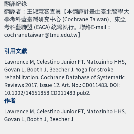
翻譯紀錄
翻譯者：王淑慧審查員【本翻譯計畫由臺北醫學大
學考科藍臺灣研究中心 (Cochrane Taiwan)、東亞
考科藍聯盟 (EACA) 統籌執行。聯絡E-mail：
cochranetaiwan@tmu.edu.tw】
引用文獻
Lawrence M, Celestino Junior FT, Matozinho HHS,
Govan L, Booth J, Beecher J. Yoga for stroke
rehabilitation. Cochrane Database of Systematic
Reviews 2017, Issue 12. Art. No.: CD011483. DOI:
10.1002/14651858.CD011483.pub2.
作者
Lawrence M
Celestino Junior FT
Matozinho HHS
Govan L
Booth J
Beecher J