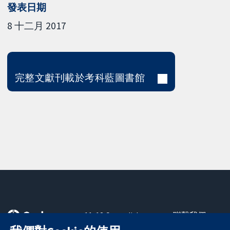
發表日期
8 十二月 2017
完整文獻刊載於考科藍圖書館
11-13 Cavendish
聯繫我們
Square
新聞