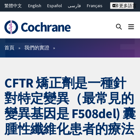
繁體中文
English
Español
فارسی
Français
更多語言
Русский
Hrvatski
Deutsch
Bahasa Malaysia
ไทย
简体中文
關閉搜尋 ✖
篩選條件
首頁
我們的實證
CFTR 矯正劑是一種針
對特定變異（最常見的
變異基因是 F508del) 囊
腫性纖維化患者的療法