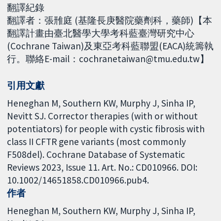
翻譯紀錄
翻譯者：張雃庭 (基隆長庚醫院藥劑科，藥師)【本
翻譯計畫由臺北醫學大學考科藍臺灣研究中心
(Cochrane Taiwan)及東亞考科藍聯盟(EACA)統籌執
行。聯絡E-mail：cochranetaiwan@tmu.edu.tw】
引用文獻
Heneghan M, Southern KW, Murphy J, Sinha IP,
Nevitt SJ. Corrector therapies (with or without
potentiators) for people with cystic fibrosis with
class II CFTR gene variants (most commonly
F508del). Cochrane Database of Systematic
Reviews 2023, Issue 11. Art. No.: CD010966. DOI:
10.1002/14651858.CD010966.pub4.
作者
Heneghan M
Southern KW
Murphy J
Sinha IP