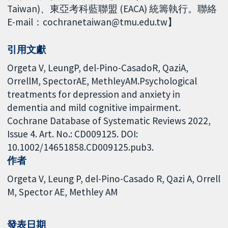
Taiwan)、東亞考科藍聯盟 (EACA) 統籌執行。聯絡
E-mail：cochranetaiwan@tmu.edu.tw】
引用文獻
Orgeta V, LeungP, del-Pino-CasadoR, QaziA,
OrrellM, SpectorAE, MethleyAM.Psychological
treatments for depression and anxiety in
dementia and mild cognitive impairment.
Cochrane Database of Systematic Reviews 2022,
Issue 4. Art. No.: CD009125. DOI:
10.1002/14651858.CD009125.pub3.
作者
Orgeta V
Leung P
del-Pino-Casado R
Qazi A
Orrell
M
Spector AE
Methley AM
發表日期