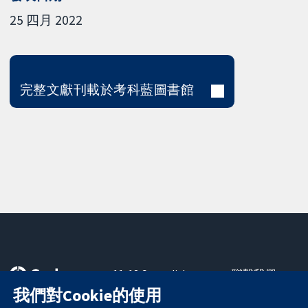
25 四月 2022
完整文獻刊載於考科藍圖書館
11-13 Cavendish
聯繫我們
Square
新聞
我們對Cookie的使用
可信任實證
London
新聞部