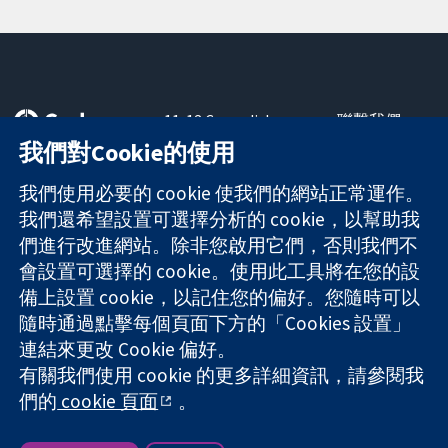
11-13 Cavendish
聯繫我們
Square
新聞
我們對Cookie的使用
可信任實證
London
新聞部
知情決定
W1G 0AN
關於我們
我們使用必要的 cookie 使我們的網站正常運作。
更完善的健康照
United Kingdom
工作機會
我們還希望設置可選擇分析的 cookie，以幫助我
護
Cochrane
們進行改進網站。除非您啟用它們，否則我們不
Library
會設置可選擇的 cookie。使用此工具將在您的設
備上設置 cookie，以記住您的偏好。您隨時可以
隨時通過點擊每個頁面下方的「Cookies 設置」
The Cochrane Collaboration is a charity (no. 1045921) and a
連結來更改 Cookie 偏好。
company limited by guarantee (no. 03044323) registered in
England & Wales. VAT registration number GB 718 2127 49.
有關我們使用 cookie 的更多詳細資訊，請參閱我
們的
cookie 頁面
。
版權所有 © 2026 The Cochrane Collaboration
網站條款與條件
|
免責聲明
|
隱私權
|
Cookie 政策
|
Cookie 設定