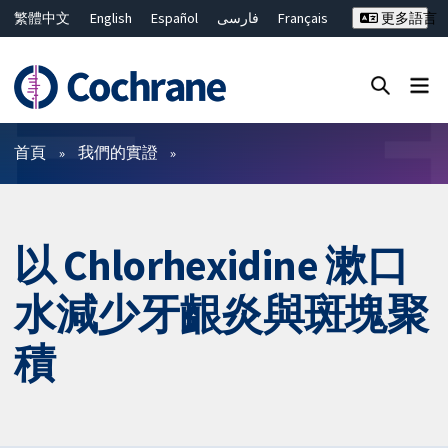
繁體中文
English
Español
فارسی
Français
更多語言
Русский
Hrvatski
Deutsch
Bahasa Malaysia
ไทย
简体中文
關閉搜尋 ✖
篩選條件
首頁
我們的實證
以 Chlorhexidine 漱口
水減少牙齦炎與斑塊聚
積