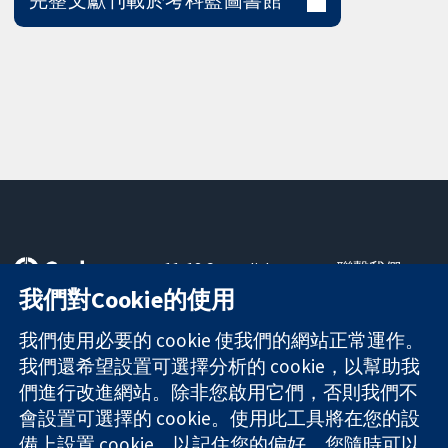
完整文獻刊載於考科藍圖書館
11-13 Cavendish
聯繫我們
Square
新聞
我們對Cookie的使用
可信任實證
London
新聞部
知情決定
W1G 0AN
關於我們
我們使用必要的 cookie 使我們的網站正常運作。
更完善的健康照
United Kingdom
工作機會
我們還希望設置可選擇分析的 cookie，以幫助我
護
Cochrane
們進行改進網站。除非您啟用它們，否則我們不
Library
會設置可選擇的 cookie。使用此工具將在您的設
備上設置 cookie，以記住您的偏好。您隨時可以