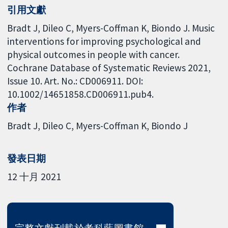
引用文獻
Bradt J, Dileo C, Myers-Coffman K, Biondo J. Music
interventions for improving psychological and
physical outcomes in people with cancer.
Cochrane Database of Systematic Reviews 2021,
Issue 10. Art. No.: CD006911. DOI:
10.1002/14651858.CD006911.pub4.
作者
Bradt J
Dileo C
Myers-Coffman K
Biondo J
發表日期
12 十月 2021