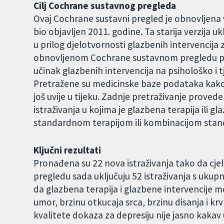
Cilj Cochrane sustavnog pregleda
Ovaj Cochrane sustavni pregled je obnovljena v
bio objavljen 2011. godine. Ta starija verzija ukl
u prilog djelotvornosti glazbenih intervencija z
obnovljenom Cochrane sustavnom pregledu pon
učinak glazbenih intervencija na psihološko i 
Pretražene su medicinske baze podataka kako bi
još uvije u tijeku. Zadnje pretraživanje provede
istraživanja u kojima je glazbena terapija il
standardnom terapijom ili kombinacijom stand
Ključni rezultati
Pronađena su 22 nova istraživanja tako da c
pregledu sada uključuju 52 istraživanja s ukupn
da glazbena terapija i glazbene intervencije m
umor, brzinu otkucaja srca, brzinu disanja i kr
kvalitete dokaza za depresiju nije jasno kakav