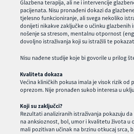
Glazbena terapija, ali ne i intervencije glazbe
pacijenata. Nisu pronađeni dokazi da glazbene 
tjelesno funkcioniranje, ali svega nekoliko istr
donijeti nikakve zaključke o učinku glazbenih 
nošenje sa stresom, mentalnu otpornost (engl. r
dovoljno istraživanja koji su istražili te pokaza
Nisu nađene studije koje bi govorile u prilog š
Kvaliteta dokaza
Većina kliničkih pokusa imala je visok rizik od 
oprezom. Nije pronađen sukob interesa u uklj
Koji su zaključci?
Rezultati analiziranih istraživanja pokazuju d
na anksioznost, bol, umor i kvalitetu života u
mali pozitivan učinak na brzinu otkucaj srca, b