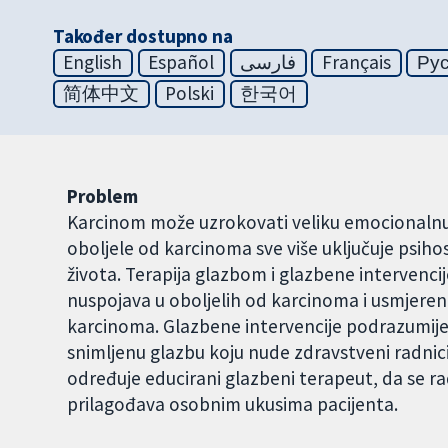
Također dostupno na
English
Español
فارسی
Français
Ру
简体中文
Polski
한국어
Problem
Karcinom može uzrokovati veliku emocionalnu, 
oboljele od karcinoma sve više uključuje psihos
života. Terapija glazbom i glazbene intervenci
nuspojava u oboljelih od karcinoma i usmjeren
karcinoma. Glazbene intervencije podrazumije
snimljenu glazbu koju nude zdravstveni radnic
određuje educirani glazbeni terapeut, da se ra
prilagođava osobnim ukusima pacijenta.