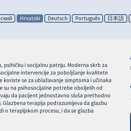
сский
Hrvatski
Deutsch
Português
日本語
psihičku i socijalnu patnju. Moderna skrb za
ocijalne intervencije za poboljšanje kvalitete
je koriste se za ublažavanje simptoma i učinaka
e su na psihosocijalne potrebe oboljelih od
vaju da pacijent jednostavno sluša prethodno
i. Glazbena terapija podrazumijeva da glazbu
di o terapijskom procesu, i da se glazba