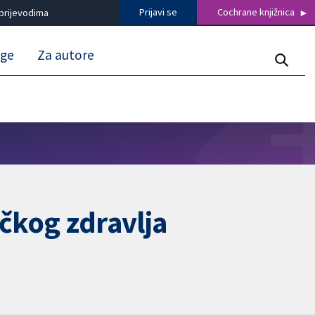
Prijavi se
Cochrane knjižnica
prijevodima
uge
Za autore
ičkog zdravlja