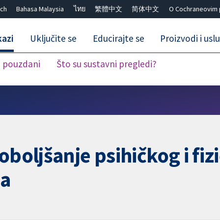
ch
Bahasa Malaysia
ไทย
繁體中文
简体中文
O Cochraneovim 
kazi
Uključite se
Educirajte se
Proizvodi i usl
i pouzdani
Što su sustavni pregledi?
Close search ✖
oboljšanje psihičkog i fiz
ma