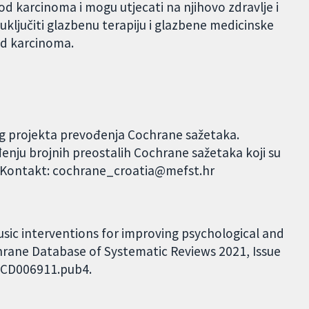
e od karcinoma i mogu utjecati na njihovo zdravlje i
uključiti glazbenu terapiju i glazbene medicinske
 od karcinoma.
og projekta prevođenja Cochrane sažetaka.
đenju brojnih preostalih Cochrane sažetaka koji su
. Kontakt: cochrane_croatia@mefst.hr
usic interventions for improving psychological and
hrane Database of Systematic Reviews 2021, Issue
8.CD006911.pub4.