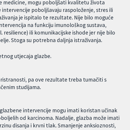
ne medicine, mogu poboljšati kvalitetu života
intervencije poboljšavaju raspoloženje, stres ili
aživanja je ispitalo te rezultate. Nije bilo moguće
intervencija na funkciju imunološkog sustava,
esilience) ili komunikacijske ishode jer nije bilo
telje. Stoga su potrebna daljnja istraživanja.
tetnog utjecaja glazbe.
pristranosti, pa ove rezultate treba tumačiti s
učenim studijama.
a glazbene intervencije mogu imati koristan učinak
 oboljelih od karcinoma. Nadalje, glazba može imati
rzinu disanja i krvni tlak. Smanjenje anksioznosti,