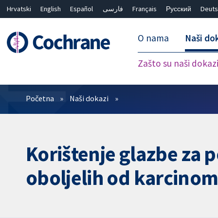
Hrvatski
English
Español
فارسی
Français
Русский
Deuts
O nama
Naši do
Zašto su naši dokaz
Prečistači
Početna
Naši dokazi
Korištenje glazbe za p
oboljelih od karcino