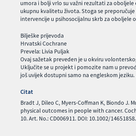
umora i bolji vrlo su važni rezultati za oboljel
ukupnu kvalitetu života. Stoga se preporučuje 
intervencije u psihosocijalnu skrb za oboljele
Bilješke prijevoda
Hrvatski Cochrane
Prevela: Livia Puljak
Ovaj sažetak preveden je u okviru volontersk
Uključite se u projekt i pomozite nam u prevo
još uvijek dostupni samo na engleskom jeziku
Citat
Bradt J, Dileo C, Myers-Coffman K, Biondo J. M
physical outcomes in people with cancer. Coc
10. Art. No.: CD006911. DOI: 10.1002/1465185