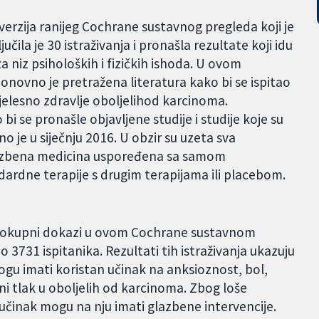
erzija ranijeg Cochrane sustavnog pregleda koji je
jučila je 30 istraživanja i pronašla rezultate koji idu
a niz psiholoških i fizičkih ishoda. U ovom
ovno je pretražena literatura kako bi se ispitao
tjelesno zdravlje oboljelihod karcinoma.
 se pronašle objavljene studije i studije koje su
no je u siječnju 2016. U obzir su uzeta sva
i glazbena medicina uspoređena sa samom
ardne terapije s drugim terapijama ili placebom.
jelokupni dokazi u ovom Cochrane sustavnom
o 3731 ispitanika. Rezultati tih istraživanja ukazuju
ogu imati koristan učinak na anksioznost, bol,
vni tlak u oboljelih od karcinoma. Zbog loše
 učinak mogu na nju imati glazbene intervencije.